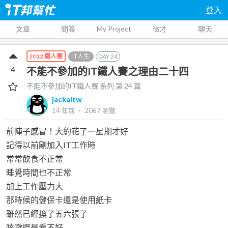
登入
文章
問答
My Project
徵才
聊天
IT人生
DAY
24
2012 鐵人賽
4
不能不參加的IT鐵人賽之理由二十四
不能不參加的IT鐵人賽
系列 第
24
篇
jackaitw
14 年前
‧
2067
瀏覽
前陣子感冒！大約花了一星期才好
記得以前剛加入IT工作時
常常飲食不正常
睡覺時間也不正常
加上工作壓力大
那時候的健保卡還是使用紙卡
雖然已經換了五六張了
咳嗽還是看不好