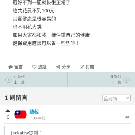
還好不到一週就恢復正常了
總共花費不到100元
其實健康是很容易的
也不用花大錢
如果大家都和我一樣注重自己的健康
健保費用應該可以省一些些吧！
留言
追蹤
分享
訂閱
此系列
此系列
上一篇
下一篇
1
則留言
總裁
0
．
14 年前
jackaitw
提到：