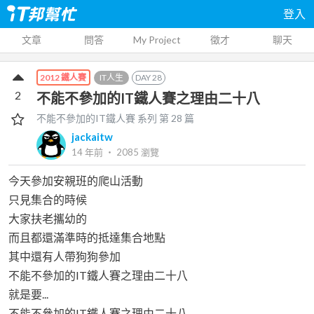
登入
文章
問答
My Project
徵才
聊天
IT人生
DAY
28
2012 鐵人賽
2
不能不參加的IT鐵人賽之理由二十八
不能不參加的IT鐵人賽
系列 第
28
篇
jackaitw
14 年前
‧
2085
瀏覽
今天參加安親班的爬山活動
只見集合的時候
大家扶老攜幼的
而且都還滿準時的抵達集合地點
其中還有人帶狗狗參加
不能不參加的IT鐵人賽之理由二十八
就是要...
不能不參加的IT鐵人賽之理由二十八