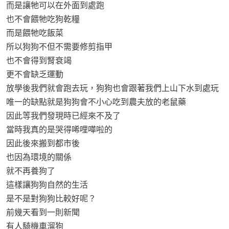
而是讓牠可以在外面到處跑
也不會餵牠吃狗乾糧
而是餵牠吃飯菜
所以狗狗不但不需要修剪指甲
也不會得到腎衰竭
更不會缺乏運動
放學後我們就會跑去玩，狗狗也會跟著我們上山下水到處玩
唯一的缺點就是狗狗會不小心吃到農夫放的老鼠藥
因此等我們發現時已經來不及了
當時我真的是哭得唏哩嘩啦的
因此後來搬到都市後
也因為環境的關係
就不再養狗了
這樣讓狗狗自然的生活
是不是對狗狗比較好呢？
前幾天看到一則新聞
有人騎機車溜狗