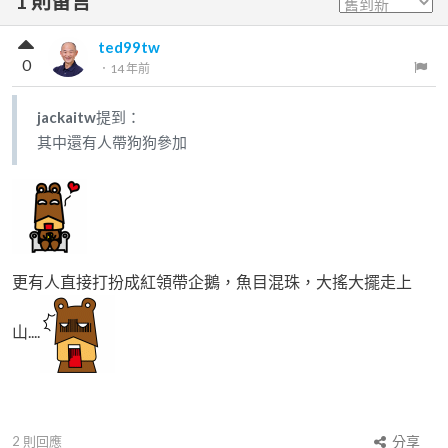
1
則留言
ted99tw
0
．
14 年前
jackaitw
提到：
其中還有人帶狗狗參加
更有人直接打扮成紅領帶企鵝，魚目混珠，大搖大擺走上
山....
2
則回應
分享