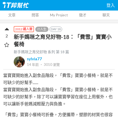
登入
文章
問答
My Project
徵才
聊天
IT人生
DAY
18
2012 鐵人賽
2
新手媽咪之育兒好物-18：「費雪」寶寶小
餐椅
新手媽咪之育兒好物
系列 第
18
篇
sylvia77
14 年前
‧
3010
瀏覽
當寶寶開始進入副食品階段，「費雪」寶寶小餐椅，就是不
可缺少的好幫手.......
當寶寶開始進入副食品階段，「費雪」寶寶小餐椅，就是不
可缺少的好幫手，除了可以讓寶寶學習在座位上用餐外，也
可以讓新手爸媽減輕壓力與負擔。
「費雪」寶寶小餐椅可折疊，方便攜帶，塑膠的材質也很容