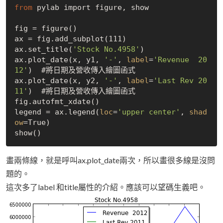
from
 pylab import figure, show

fig = figure()

ax = fig.add_subplot(111)

ax.set_title(
'Stock No.4958'
)

ax.plot_date(x, y1, 
'-'
, 
label
=
'Revenue  20
12'
)  #將日期及營收傳入繪圖函式

ax.plot_date(x, y2, 
'-'
, 
label
=
'Last Rev 20
11'
)  #將日期及營收傳入繪圖函式

fig.autofmt_xdate()

legend = ax.legend(
loc
=
'upper center'
, 
shad
ow
=
True
)

畫兩條線，就是呼叫ax.plot_date兩次，所以畫很多線是沒問
題的。
這次多了label 和title屬性的介紹。應該可以望碼生義吧。