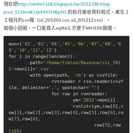
現在把
http://white5168.blogspot.tw/2012/08/blog-
post_11.html#.UjnMKN98pNC
的抓月營收資料程式，產生１
２個月的csv檔（sii_201201.csv...sii_201212.csv），
寫個小迴圈，一囗氣寫入sqlite3, 方便下WHERE篩選。
mon=(
'02'
,
'03'
,
'04'
,
'05'
,
'06'
,
'07'
,
'08'
,
'0
9'
,
'10'
,
'11'
,
'12'
)

for i in range(len(mon)):

	path=
'/home/timloo/Revenue/sii_201
2'
+mon[i]+
'.csv'
	with open(path, 
'rb'
) as csvfile:

		rvnreader = csv.reader(csvf
ile, delimiter=
','
, quotechar=
'"'
)

	    	for row in rvnreader:

			ym=
'2012'
+mon[i]

	        	rvnlst=(ym,row[
0
],r
ow[
1
],row[
2
],row[
3
],row[
4
],row[
5
],row[
6
],ro
w[
7
],row[
8
],

	        		row[
9
],row
[
10
])
