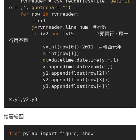
    rvnreader = csv.reader(csvfile, 
delimit
er
=
','
, 
quotechar
=
'"'
)

for
 row 
in
 rvnreader:

i
=i+1

j
=rvnreader.line_num　＃行數

if
 i>2 
and
 j<15:　　　　＃頭兩行，尾一
行用不到　

y
=int(row[0])+2011　＃轉西元年

m
=int(row[1])

dt
=datetime.datetime(y,m,1) 

            x.append(md.date2num(dt))

            y1.append(float(row[2]))

            y2.append(float(row[3]))

            y3.append(float(row[4]))

接著繪圖
from
 pylab import figure, show
