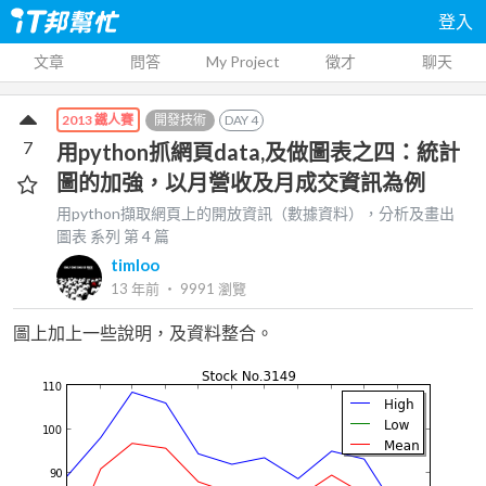
登入
文章
問答
My Project
徵才
聊天
開發技術
DAY
4
2013 鐵人賽
7
用python抓網頁data,及做圖表之四：統計
圖的加強，以月營收及月成交資訊為例
用python擷取網頁上的開放資訊（數據資料），分析及畫出
圖表
系列 第
4
篇
timloo
13 年前
‧
9991
瀏覽
圖上加上一些說明，及資料整合。