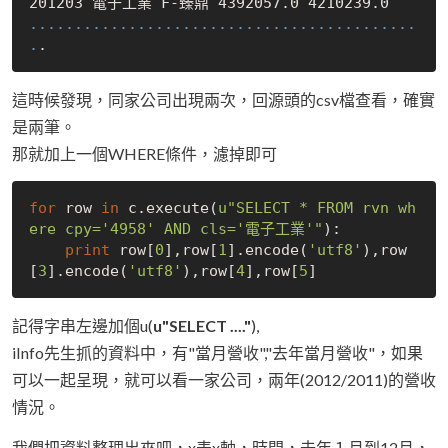
..
..
..
..
..
..
..
..
..
..
..
..
..
..
..
..
..
..
..
..
..
.
.
這時候發現，同家公司出現兩次，回源頭的csv檔查看，確實
是兩筆。
那就加上一個WHERE條件，濾掉即可
for
 row 
in
 c.execute(
u"SELECT * FROM rvn wh
ere cpy='4958' AND cls='電子工業'"
):

print
 row[
0
],row[
1
].encode(
'utf8'
),row
[
3
].encode(
'utf8'
),row[
4
],row[
5
記得字串左邊加個u(
u"SELECT ...."
),
iInfo先生抓的資料中，有"當月營收","去年當月營收"，如果
可以一起呈現，就可以看一家公司，兩年(2012/2011)的營收
情況。
我們把資料整理出來吧，x表x軸，時間，去年１月到12月，