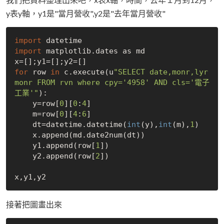
y表y軸，y1是"當月營收",y2是"去年當月營收"
import
import
 matplotlib.dates as md 

for
 row 
in
 c.execute(u
"SELECT date,monr,lyr
monr FROM rvn where cpy='4958' AND cls='電子
工業'"
):

    y=row[
0
][
0
:
4
]

    m=row[
0
][
4
:
6
]

    dt=datetime.datetime(
int
(y),
int
(m),
1
) 

    x.append(md.date2num(dt))

    y1.append(row[
1
])

    y2.append(row[
2
])

接著把圖畫出來