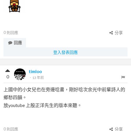
0
則回應
分享
回應
登入發表回應
timloo
0
．
13 年前
上國中的小女兒也在旁邊唸書，剛好唸次余光中前輩詩人的
鄉愁四韻。
放youtube 上殷正洋先生的版本來聽。
0
則回應
分享