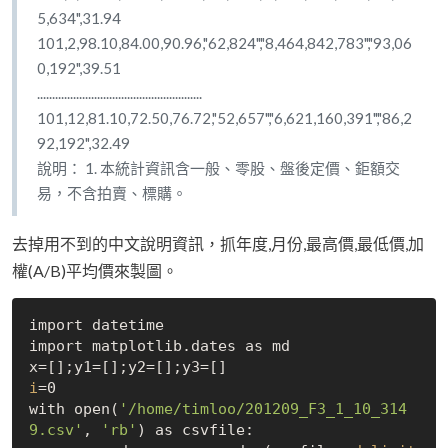
5,634",31.94
101,2,98.10,84.00,90.96,"62,824","8,464,842,783","93,06
0,192",39.51
.......................................................
101,12,81.10,72.50,76.72,"52,657","6,621,160,391","86,2
92,192",32.49
說明： 1. 本統計資訊含一般、零股、盤後定價、鉅額交
易，不含拍賣、標購。
去掉用不到的中文說明資訊，抓年度,月份,最高價,最低價,加
權(A/B)平均價來製圖。
import datetime

import matplotlib.dates as md 

i
=0

with open(
'/home/timloo/201209_F3_1_10_314
9.csv'
, 
'rb'
) as csvfile:
