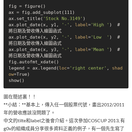
fig = figure()

ax = fig.add_subplot(111)

ax.set_title(
'Stock No.3149'
)

ax.plot_date(x, y1, 
'-'
, 
label
=
'High '
)  #
將日期及營收傳入繪圖函式

ax.plot_date(x, y2, 
'-'
, 
label
=
'Low  '
)  #
將日期及營收傳入繪圖函式

ax.plot_date(x, y3, 
'-'
, 
label
=
'Mean '
)  #
將日期及營收傳入繪圖函式

fig.autofmt_xdate()

legend = ax.legend(
loc
=
'right center'
, 
shad
ow
=
True
)

圖在簡述裏！！
**小結：**基本上，傳入任一個股票代號，畫出2012/2011
年的營收應該沒問題了。
中文的tilte和label之後會介紹。這次參加COSCUP 2013, 有
g0v的組織成員分享很多資料正義的例子，有一個先生寫了