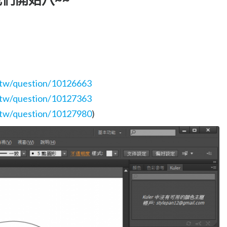
m.tw/question/10126663
m.tw/question/10127363
m.tw/question/10127980
)