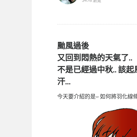
3476 瀏覽
颱風過後
又回到悶熱的天氣了..
不是已經過中秋.. 該起風
汗...
今天要介紹的是~ 如何將羽化線