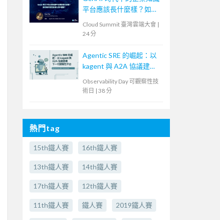
平台應該長什麼樣？如何
做好管控並優化用戶體
Cloud Summit 臺灣雲端大會
|
驗？
24 分
Agentic SRE 的崛起：以
kagent 與 A2A 協議建構
下一代觀察性平台
Observability Day 可觀察性技
術日
|
38 分
熱門tag
15th鐵人賽
16th鐵人賽
13th鐵人賽
14th鐵人賽
17th鐵人賽
12th鐵人賽
11th鐵人賽
鐵人賽
2019鐵人賽