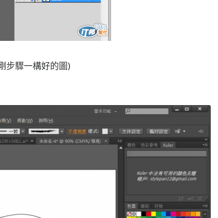
(剛剛步驟一構好的圖)