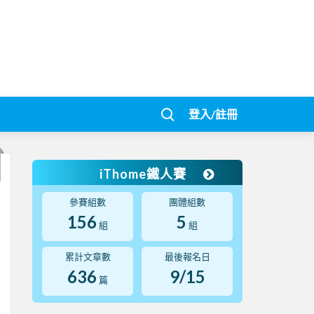
登入/註冊
iThome鐵人賽
參賽組數
團體組數
156
5
組
組
累計文章數
最後報名日
636
9/15
篇