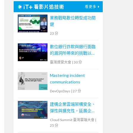
看影片追技術
看更多
業務戰略數位轉型成功關
鍵
23 分
數位銀行詐欺與銀行面臨
的漏洞所帶來的挑戰以及
AI 如何幫助
臺灣資安大會
|
30 分
Mastering incident
communications
DevOpsDays
|
27 分
建構企業雲端架構安全、
彈性與擴充性，延展企業
全球無邊際安全存取
Cloud Summit 臺灣雲端大會
|
25 分