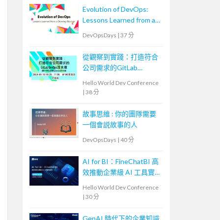
Evolution of DevOps:
Lessons Learned from a
Growing Startup
DevOpsDays
|
37 分
從觀察到實踐：打造符合
公司需求的GitLab
DevOps流水線
Hello World Dev Conference
|
38 分
故事思維 : 你的團隊需要
一個會説故事的人
DevOpsDays
|
40 分
AI for BI：FineChatBI 高
效推動企業級 AI 工具實
戰落地
Hello World Dev Conference
|
30 分
GenAI 時代下的企業知識