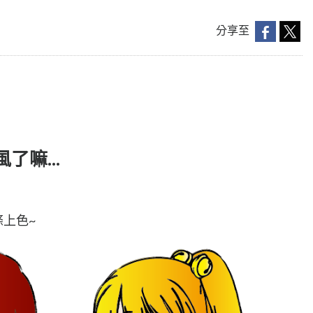
分享至
了嘛...
條上色~