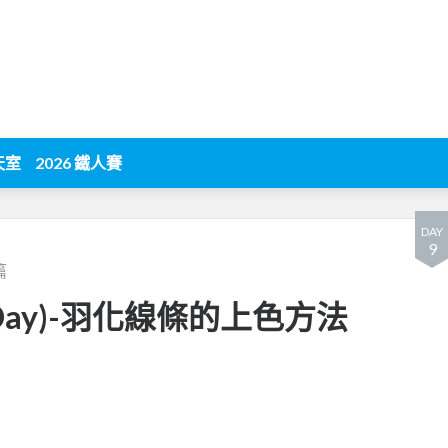
天室
2026 鐵人賽
DAY
9
篇
inth Day)-羽化線條的上色方法