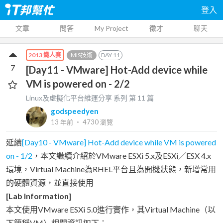
登入
文章
問答
My Project
徵才
聊天
MIS技術
DAY
11
2013 鐵人賽
7
[Day11 - VMware] Hot-Add device while
VM is powered on - 2/2
Linux及虛擬化平台維運分享
系列 第
11
篇
godspeedyen
13 年前
‧
4730
瀏覽
延續
[Day10 - VMware] Hot-Add device while VM is powered
on - 1/2
，本文繼續介紹於VMware ESXi 5.x及ESXi／ESX 4.x
環境，Virtual Machine為RHEL平台且為開機狀態，新增常用
的硬體資源，並直接使用
[Lab Information]
本文使用VMware ESXi 5.0進行實作，其Virtual Machine（以
下簡稱VM）相關資訊如下：