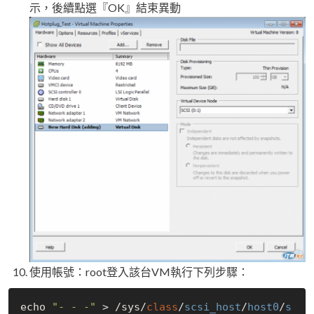
示，後續點選『OK』結束異動
使用帳號：root登入該台VM執行下列步驟：
echo 
"- - -"
 > /sys/
class
/
scsi_host
/
host0
/
s