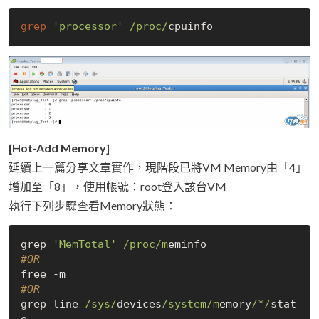
grep
'processor'
/proc/
[Hot-Add Memory]
延續上一篇分享文章實作，現階段已將VM Memory由「4」
增加至「8」，使用帳號：root登入該台VM
執行下列步驟查看Memory狀態：
grep 
'MemTotal'
/proc/m
#OR
#OR
grep line 
/sys/
devices
/system/m
emory
/*/
stat