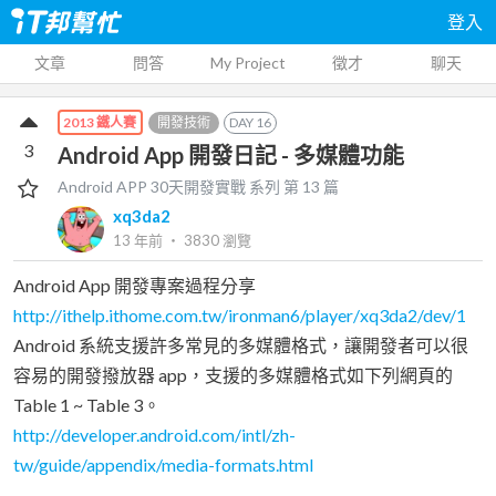
登入
文章
問答
My Project
徵才
聊天
開發技術
DAY
16
2013 鐵人賽
3
Android App 開發日記 - 多媒體功能
Android APP 30天開發實戰
系列 第
13
篇
xq3da2
13 年前
‧
3830
瀏覽
Android App 開發專案過程分享
http://ithelp.ithome.com.tw/ironman6/player/xq3da2/dev/1
Android 系統支援許多常見的多媒體格式，讓開發者可以很
容易的開發撥放器 app，支援的多媒體格式如下列網頁的
Table 1 ~ Table 3。
http://developer.android.com/intl/zh-
tw/guide/appendix/media-formats.html