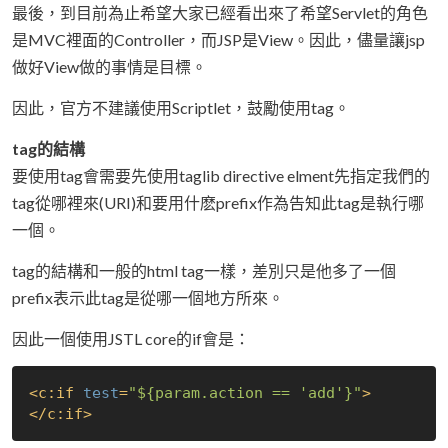
最後，到目前為止希望大家已經看出來了希望Servlet的角色
是MVC裡面的Controller，而JSP是View。因此，儘量讓jsp
做好View做的事情是目標。
因此，官方不建議使用Scriptlet，鼓勵使用tag。
tag的結構
要使用tag會需要先使用taglib directive elment先指定我們的
tag從哪裡來(URI)和要用什麽prefix作為告知此tag是執行哪
一個。
tag的結構和一般的html tag一樣，差別只是他多了一個
prefix表示此tag是從哪一個地方所來。
因此一個使用JSTL core的if會是：
<
c:if
test
=
"$
{param.action == 'add'}
"
>
</
c:if
>