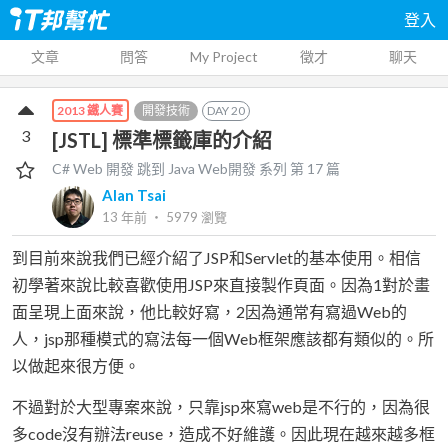
登入
文章
問答
My Project
徵才
聊天
開發技術
DAY
20
2013 鐵人賽
3
[JSTL] 標準標籤庫的介紹
C# Web 開發 跳到 Java Web開發
系列 第
17
篇
Alan Tsai
13 年前
‧
5979
瀏覽
到目前來說我們已經介紹了JSP和Servlet的基本使用。相信
初學著來說比較喜歡使用JSP來直接製作頁面。因為1對於畫
面呈現上面來說，他比較好寫，2因為通常有寫過Web的
人，jsp那種模式的寫法每一個Web框架應該都有類似的。所
以做起來很方便。
不過對於大型專案來說，只靠jsp來寫web是不行的，因為很
多code沒有辦法reuse，造成不好維護。因此現在越來越多框