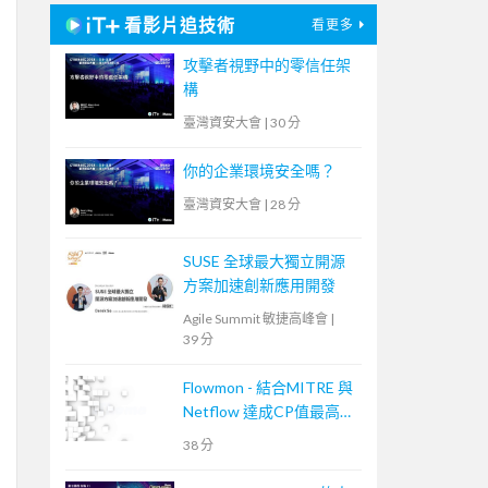
看影片追技術
看更多
攻擊者視野中的零信任架
構
臺灣資安大會
|
30 分
你的企業環境安全嗎？
臺灣資安大會
|
28 分
SUSE 全球最大獨立開源
方案加速創新應用開發
Agile Summit 敏捷高峰會
|
39 分
Flowmon - 結合MITRE 與
Netflow 達成CP值最高的
資安事件應變手段
38 分