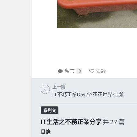
留言
3
追蹤
上一篇
IT不務正業Day27-花花世界-韭菜
系列文
IT生活之不務正業分享
共
27
篇
目錄