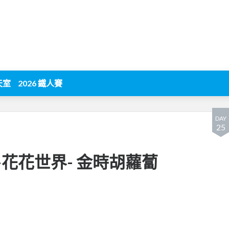
天室
2026 鐵人賽
DAY
25
8-花花世界- 金時胡蘿蔔