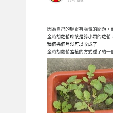
2147 瀏覽
因為自己的腸胃有脹氣的問題，
金時胡蘿蔔應該是算小顆的蘿蔔
種個幾個月就可以收成了
金時胡蘿蔔盆植的方式種了約一個