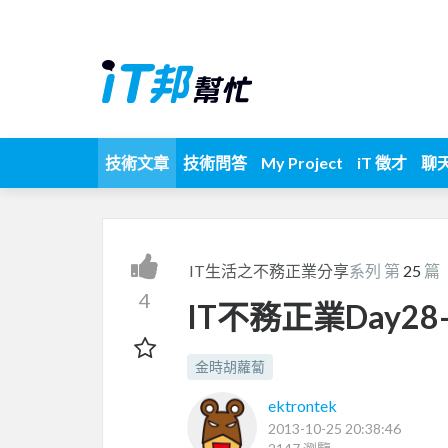
技術文章
技術問答
My Project
iT 徵才
聊
IT生活之不務正業分享
系列 第
25
篇
4
IT不務正業Day2
金時胡蘿蔔
ektrontek
2013-10-25 20:38:46