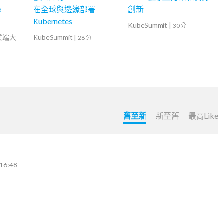
e
在全球與邊緣部署
創新
Kubernetes
KubeSummit
|
30 分
灣雲端大
KubeSummit
|
28 分
舊至新
新至舊
最高Lik
16:48