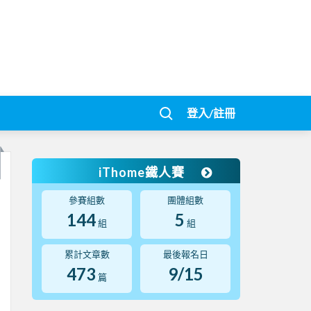
登入/註冊
iThome鐵人賽
參賽組數
團體組數
144
5
組
組
累計文章數
最後報名日
473
9/15
篇