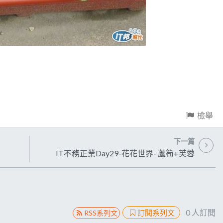
檢舉
下一篇
IT不務正業Day29-花花世界- 蘆筍+芙蓉
0
人訂閱
訂閱系列文
RSS系列文