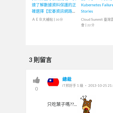
速了解數據資料保護的正
Kubernetes Failur
確選擇【宏碁資訊網路學
Stories
堂】
ＡＥＢ大補帖
|
Cloud Summit 臺
30 分
會
|
22 分
3 則留言
總裁
iT邦好手 1 級 ‧
2013-10-25 21:
0
只吃葉子嗎??...