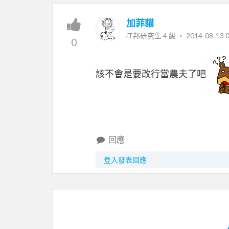
加菲貓
iT邦研究生 4 級 ‧
2014-08-13 0
0
該不會是要改行當農夫了吧
回應
登入發表回應