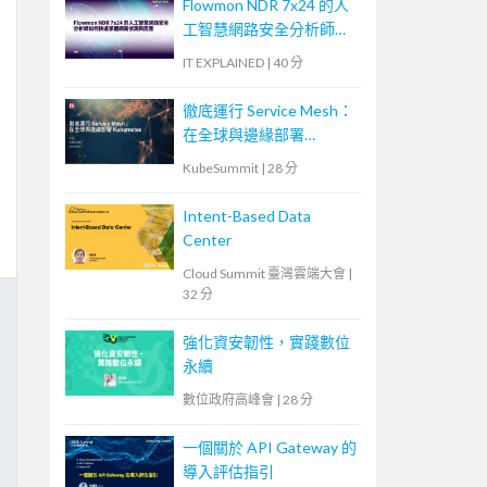
Flowmon NDR 7x24 的人
工智慧網路安全分析師如
何快速掌握網路偵測與回
IT EXPLAINED
|
40 分
應
徹底運行 Service Mesh：
在全球與邊緣部署
Kubernetes
KubeSummit
|
28 分
Intent-Based Data
Center
Cloud Summit 臺灣雲端大會
|
32 分
強化資安韌性，實踐數位
永續
數位政府高峰會
|
28 分
一個關於 API Gateway 的
導入評估指引