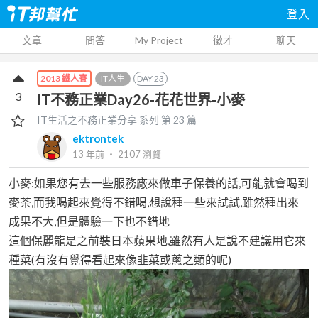
登入
文章
問答
My Project
徵才
聊天
IT人生
DAY
23
2013 鐵人賽
3
IT不務正業Day26-花花世界-小麥
IT生活之不務正業分享
系列 第
23
篇
ektrontek
13 年前
‧
2107
瀏覽
小麥:如果您有去一些服務廠來做車子保養的話,可能就會喝到
麥茶,而我喝起來覺得不錯喝,想說種一些來試試,雖然種出來
成果不大,但是體驗一下也不錯地
這個保麗龍是之前裝日本蘋果地,雖然有人是說不建議用它來
種菜(有沒有覺得看起來像韭菜或蔥之類的呢)