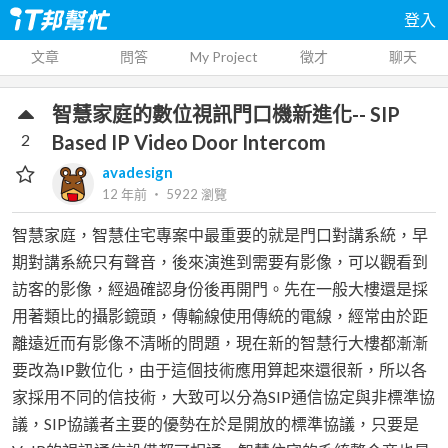
登入
文章
問答
My Project
徵才
聊天
智慧家庭的數位視訊門口機新進化-- SIP
2
Based IP Video Door Intercom
avadesign
12 年前
‧
5922
瀏覽
智慧家庭，智慧住宅專案中最重要的就是門口對講系統，早
期對講系統只有聲音，後來演進到需要有影像，可以觀看到
訪客的影像，經過確認身份後再開門。先在一般大樓還是採
用著類比的攝影鏡頭，傳輸線使用傳統的電線，經常由於距
離遠近而有影像不清晰的問題，現在新的智慧行大樓都漸漸
要改為IP數位化，由于這個技術應用算起來還很新，所以各
家採用不同的信技術，大致可以分為SIP通信協定與非標準協
議，SIP協議者主要的優勢在於是開放的標準協議，只要是