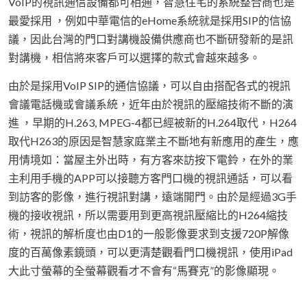
VoIP的視訊通信設備都可相通，智慧住宅的系統整合商也是
最愛採用 ，例如中華電信的eHome系統就是採用SIP的信協
議，因此台灣的門口對講機設備供應商也不斷研發新的是訊
對講機，相信將來客戶可以選擇的款式會越來越多。
由於是採用VoIP SIP的通信協議，可以自由搭配各式的視訊
會議電話機或會議系統，近年由於視訊的壓縮技術不斷的演
進 ，早期的H.263, MPEG-4都已經被新的H.264取代，H264
取代H263的原因是智慧家庭業主不斷地有新應用的產生，應
用情境如：當屋主外出時，有方客來訪按下電鈴，在外的業
主利用手機的APP可以接聽方客門口機的視訊通話，可以看
到訪客的影像，進行視訊對講，遠端開門。由於是經過3G手
機的接收視訊，所以需要用到更高視訊壓縮比的H264縮技
術，視訊的解析度也由D1的一般影像要求到支援720P解像
度的百萬像素鏡頭，可以更清楚觀看門口機視訊，使用iPad
大此寸螢幕的全螢幕觀看才不會有“馬賽克”的影像顯現。