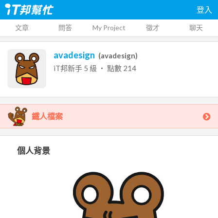
登入
文章
問答
My Project
徵才
聊天
avadesign
(
avadesign
)
iT邦新手
5
級 ‧ 點數
214
鐵人檔案
個人背景