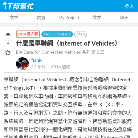
登入
文章
問答
My Project
徵才
聊天
Cloud、Big Data
DAY
2
2014 鐵人賽
1
什麼是車聯網（Internet of Vehicles）
Big-Data-for-Connected-Vehicles
系列 第
2
篇
fishk
12 年前
‧
6816
瀏覽
車聯網（Internet of Vehicles）概念引申自物聯網（Internet
of Things, IoT），根據車聯網產業技術創新戰略聯盟的定
義，車聯網是以車內網、車際網和車載移動互聯網為基礎，
按照約定的通信協定和資料交互標準，在車-X（X：車、
路、行人及互聯網等）之間，進行無線通訊和資訊交換的大
系統網路，是能夠實現智慧化交通管理、智慧動態資訊服務
和車輛智慧化控制的一體化網路，是物聯網技術在交通系統
領域的典型應用。想進一步瞭解的人, 可以參考MoneyDJ理