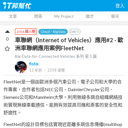
登入
文章
問答
My Project
徵才
聊天
Cloud、Big Data
DAY
5
2014 鐵人賽
0
車聯網（Internet of Vehicles）應用#2 - 歐
洲車聯網應用案例FleetNet
Big-Data-for-Connected-Vehicles
系列 第
5
篇
fishk
12 年前
‧
2258
瀏覽
FleetNet是一個由歐洲多個汽車公司、電子公司和大學的合
作專案，合作者包括NEC公司、DaimlerChrysler公司、
Siemens公司和Mannheim大學。利用無線多跳自組織網絡技
術實現無線車載通信，能夠有效提高司機和乘客的安全性和
舒適性。
FleetNet的設計目標包括實現近距離多跳信息傳播(multihop