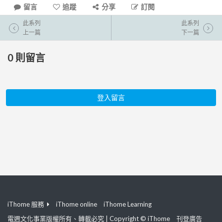
留言
追蹤
分享
訂閱
此系列
此系列
上一篇
下一篇
0
則留言
登入留言
iThome 服務
iThome online
iThome Learning
電週文化事業版權所有、轉載必究 | Copyright © iThome
刊登廣告