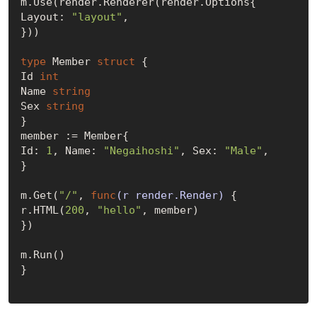
m.Use(render.Renderer(render.Options{  

Layout: 
"layout"
,  

}))  

type
 Member 
struct
 {  

Id 
int
Name 
string
Sex 
string
}  

member := Member{  

Id: 
1
, Name: 
"Negaihoshi"
, Sex: 
"Male"
,  

}  

m.Get(
"/"
, 
func
(r render.Render)
 {  

r.HTML(
200
, 
"hello"
, member)  

})  

m.Run()  

}  
