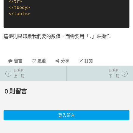
</
tr
>
</
tbody
>
</
table
>
這邊則是印數我們要的數值，而需要用「 . 」來操作
留言
追蹤
分享
訂閱
此系列
此系列
上一篇
下一篇
0
則留言
登入留言