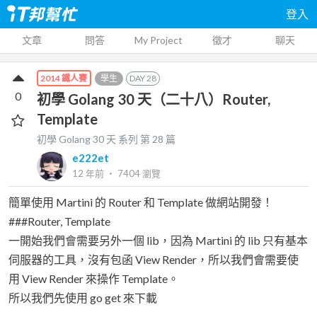
登入
文章
問答
My Project
徵才
聊天
學生
DAY
28
2014 鐵人賽
0
初學 Golang 30 天（二十八）Router,
Template
初學 Golang 30 天
系列 第
28
篇
e222et
12 年前
‧
7404
瀏覽
簡單使用 Martini 的 Router 和 Template 做網站開發！
###Router, Template
一開始我們會需要另外一個 lib，因為 Martini 的 lib 只有基本
伺服器的工具，沒有包函 View Render，所以我們會需要使
用 View Render 來操作 Template。
所以我們先使用 go get 來下載