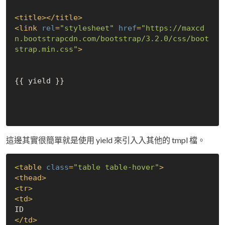
<
title
>
</
title
>
<
link
rel
=
"stylesheet"
href
=
"https://maxcd
n.bootstrapcdn.com/bootstrap/3.2.0/css/boot
strap.min.css"
>
{{ yield }}  

這邊其實很簡單就是使用 yield 來引入入其他的 tmpl 檔。
<
table
class
=
"table table-hover"
>
<
thead
>
<
tr
>
<
td
>
</
td
>