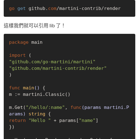
go
get
 github.
com
這樣我們就可以引用 lib 了！
package
 main  

import
"github.com/go-martini/martini"
"github.com/martini-contrib/render"
)  

func
main
()
 {  

m := martini.Classic()  

m.Get(
"/hello/:name"
, 
func
(params martini.P
arams)
string
return
"Hello "
 + params[
"name"
]  

})  
