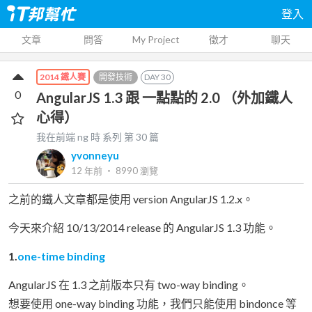
登入
文章
問答
My Project
徵才
聊天
開發技術
DAY
30
2014 鐵人賽
0
AngularJS 1.3 跟 一點點的 2.0 （外加鐵人
心得）
我在前端 ng 時
系列 第
30
篇
yvonneyu
12 年前
‧
8990
瀏覽
之前的鐵人文章都是使用 version AngularJS 1.2.x。
今天來介紹 10/13/2014 release 的 AngularJS 1.3 功能。
1.
one-time binding
AngularJS 在 1.3 之前版本只有 two-way binding。
想要使用 one-way binding 功能，我們只能使用 bindonce 等