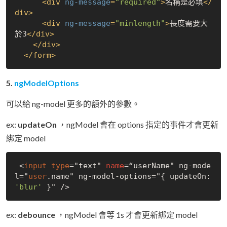
<
div
ng-message
=
"required"
>
名稱是必填
</
div
>
<
div
ng-message
=
"minlength"
>
長度需要大
於3
</
div
>
</
div
>
</
form
>
5.
ngModelOptions
可以給 ng-model 更多的額外的參數。
ex:
updateOn
，ngModel 會在 options 指定的事件才會更新
綁定 model
 <
input
type
="text" 
name
=“userName" ng-mode
l="
user
.name" ng-model-options="{ updateOn: 
'blur'
ex:
debounce
，ngModel 會等 1s 才會更新綁定 model