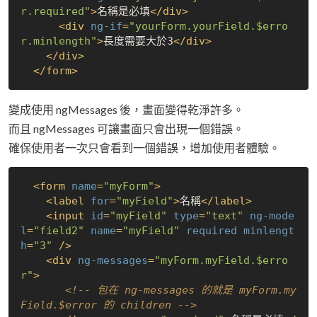
r.required"
>
名稱是必填
</
div
>
<
div
ng-if
=
"yourForm.yourField.$erro
r.minlength"
>
長度需要大於3
</
div
>
</
div
>
</
form
>
變成使用 ngMessages 後，畫面變得乾淨許多。
而且 ngMessages 可讓畫面只會出現一個錯誤。
確保使用者一次只會看到一個錯誤，增加使用者體驗。
<
form
name
=
"myForm"
>
<
label
for
=
"myField"
>
名稱
</
label
>
<
input
id
=
"myField"
type
=
"text"
ng-mode
l
=
"field2"
name
=
"myField"
required
minlengt
h
=
"3"
 />
<
div
ng-messages
=
"myForm.myField.$erro
r"
>
<!-- 包在 ng-messages 的就是 myForm.my
Field.$error 的 children -->