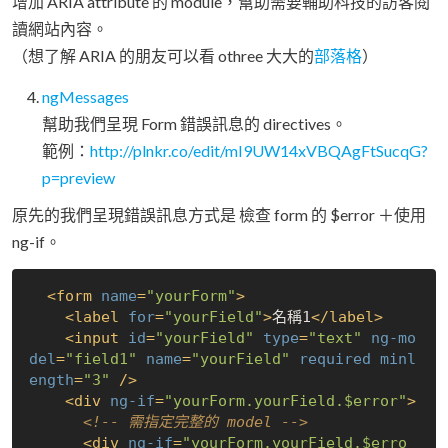
增加 ARIA attribute 的 module，幫助需要輔助科技的訪客閱
讀網站內容。
（想了解 ARIA 的朋友可以看 othree 大大的
部落格
）
ngMessages
幫助我們呈現 Form 錯誤訊息的 directives。
範例：
http://plnkr.co/edit/mI9UW14xVBQAgFtSucqG?
p=preview
原先的我們呈現錯誤訊息方式是 檢查 form 的 $error ＋使用
ng-if。
<
form
name
=
"yourForm"
>
<
label
for
=
"yourField"
>
名稱1
</
label
>
<
input
id
=
"yourField"
type
=
"text"
ng-mo
del
=
"field1"
name
=
"yourField"
required
minl
ength
=
"3"
 />
<
div
ng-if
=
"yourForm.yourField.$error"
>
<!-- 需指定完整的 model -->
<
div
ng-if
=
"yourForm.yourField.$erro