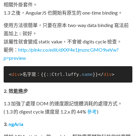
相關外掛套件。
1.3 之後，AngularJS 也開始有原生的 one-time binding。
使用方法很簡單，只要在原本 two-way data binding 寫法前
面加上 :: 就好。
該屬性就會變成 static value，不會被 digits cycle 檢查。
範例：
http://plnkr.co/edit/dXXf4e1jmzncGMO9seVw?
p=preview
<
div
>名字是：{{::Ctrl.luffy.
name
}}</
div
2. 效能進步
1.3 加強了處理 DOM 的速度跟記憶體消耗的處理方式。
( 1.3 的 digest cycle 速度是 1.2.x 的 44%
參考
)
3.
ngAria