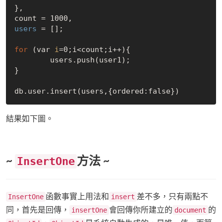
},

count = 1000,
users 
= [];

for
 (var 
i
=0;i<count;i++){

	users.push(user1);

}

結果如下圖。
~
方法 ~
InsertOne
函數事實上用法和
差不多，只有兩點不
InsertOne
insert
同，首先是回傳，
會回傳你所建立的
的
insertOne
document