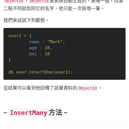
，
是系統自動生成的，是唯一值，而第
ObjectId
ObjectId
二點不同就如同它的名字，他只能一次新增一筆。
我們來試試下列範例。
user1
=
{
name :
"Mark"
,
age :
18
,
bmi :
10
}
db.user.insertOne(user1);
從結果可以看到他回傳了該筆資料的
。
ObjectId
~
方法 ~
InsertMany