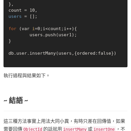
},

count = 10,
users 
= [];

for
 (var 
i
=0;i<count;i++){

	users.push(user1);

}

db.user.insertMany(users,{ordered:false})

執行過程與結果如下。
~ 結語 ~
這三種方法事實上用法大同小異，有時只差在回傳值，如果
需要回傳
的話就用
或
，不
ObjectId
insertMany
insertOne