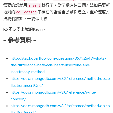
需要的話就用
就行了，對了還有這三個方法如果要新
insert
增到的
不存在的話會自動幫你建立，至於速度方
collection
法我們將於下一篇做比較。
P.S 不要愛上我的Kevin ~
~ 參考資料 ~
http://stackoverflow.com/questions/36792649/whats-
the-difference-between-insert-insertone-and-
insertmany-method
https://docs.mongodb.com/v3.2/reference/method/db.co
llection.insertOne/
https://docs.mongodb.com/v3.0/reference/write-
concern/
https://docs.mongodb.com/v3.2/reference/method/db.co
llection.insert/