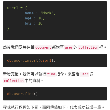
user1
=
{
name :
"Mark"
,
age :
18
,
bmi :
10
}
然後我們要將這筆
新增至
的
裡。
document
user
collection
db
.user
.insert
(
user1
新增完後，我們可以執行
指令，來查看
這
find
user
中的資料。
collection
db
.user
.find
程式執行過程如下圖，而回傳值如下，代表成功新增一筆。