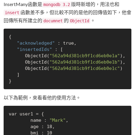
InsertMany函數是
版時新增的，用法也和
mongodb 3.2
函數差不多，但比較不同的是他的回傳值如下，他會
insert
回傳所有所建立的
的
。
documnet
ObjectId
{

"acknowledged"
 : 
true
,

"insertedIds"
 : [

      ObjectId(
"562a94d381cb9f1cd6eb0e1a"
),

      ObjectId(
"562a94d381cb9f1cd6eb0e1b"
),

      ObjectId(
"562a94d381cb9f1cd6eb0e1c"
)

   ]

以下為範例，來看看他的使用方法。
var user1 = {

	name : 
"Mark"
,

	age : 18,

	bmi : 10
