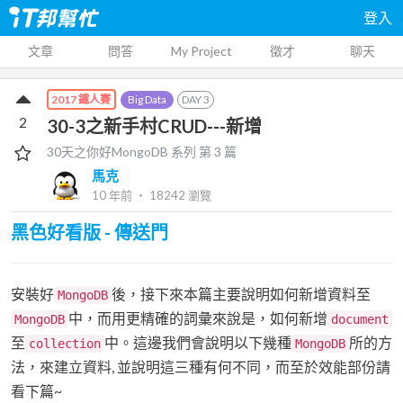
登入
文章
問答
My Project
徵才
聊天
Big Data
DAY
3
2017 鐵人賽
2
30-3之新手村CRUD---新增
30天之你好MongoDB
系列 第
3
篇
馬克
10 年前
‧
18242
瀏覽
黑色好看版 - 傳送門
安裝好
後，接下來本篇主要說明如何新增資料至
MongoDB
中，而用更精確的詞彙來說是，如何新增
MongoDB
document
至
中。這邊我們會說明以下幾種
所的方
collection
MongoDB
法，來建立資料, 並說明這三種有何不同，而至於效能部份請
看下篇~