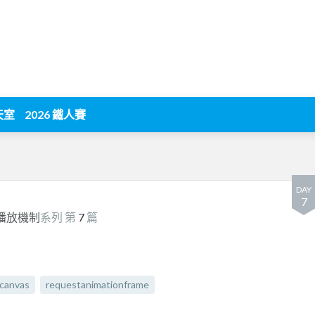
天室
2026 鐵人賽
DAY
7
播放機制
系列 第
7
篇
canvas
requestanimationframe