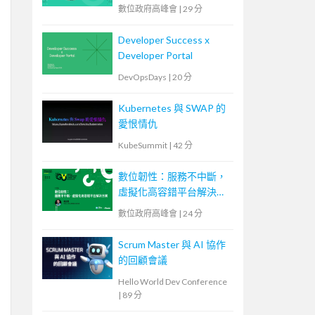
數位政府高峰會
|
29 分
Developer Success x
Developer Portal
DevOpsDays
|
20 分
Kubernetes 與 SWAP 的
愛恨情仇
KubeSummit
|
42 分
數位韌性：服務不中斷，
虛擬化高容錯平台解決方
案
數位政府高峰會
|
24 分
Scrum Master 與 AI 協作
的回顧會議
Hello World Dev Conference
|
89 分