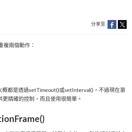
分享至
是重複兩個動作：
過setTimeout()或setInterval()，不過現在瀏
供更精確的控制，而且使用很簡單。
ionFrame()