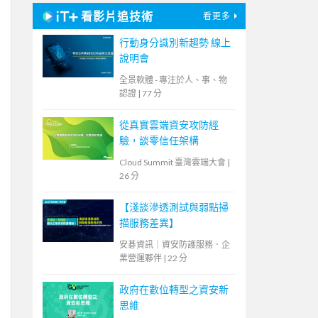
看影片追技術
看更多
行動身分識別新趨勢 線上
說明會
全景軟體 - 專注於人、事、物
認證
|
77 分
從真實雲端資安攻防經
驗，談零信任架構
Cloud Summit 臺灣雲端大會
|
26 分
【淺談滲透測試與弱點掃
描服務差異】
安碁資訊｜資安防護服務．企
業營運夥伴
|
22 分
政府在數位轉型之資安新
思維