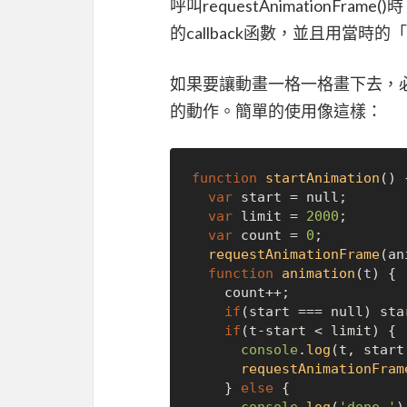
呼叫requestAnimationF
的callback函數，並且用當時的「
如果要讓動畫一格一格畫下去，必須
的動作。簡單的使用像這樣：
function
startAnimation
(
) {
var
 start = 
null
;

var
 limit = 
2000
;

var
 count = 
0
;

requestAnimationFrame
(an
function
animation
(
t
) {

    count++;

if
(start === 
null
) sta
if
(t-start < limit) {

console
.
log
(t, start
requestAnimationFram
    } 
else
 {
