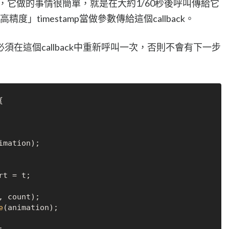
rame()時，它做的事情很簡單，就是在大約1/60秒後呼叫傳給它
高精度」timestamp當做參數傳給這個callback。
在這個callback中重新呼叫一次，否則不會有下一步


imation);

rt = t;

, count);

e
(animation);
