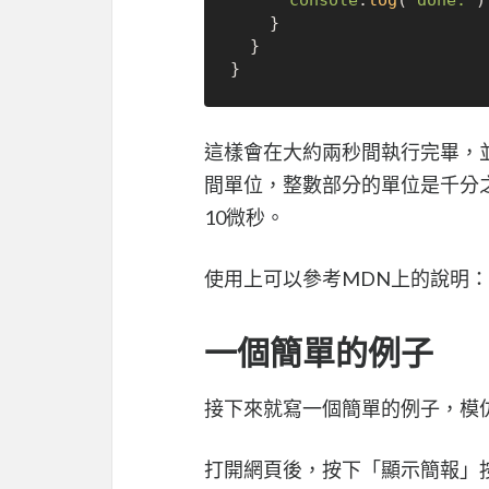
console
.
log
(
'done.'
);
    }

  }

這樣會在大約兩秒間執行完畢，並在
間單位，整數部分的單位是千分
10微秒。
使用上可以參考MDN上的說明：
一個簡單的例子
接下來就寫一個簡單的例子，模
打開網頁後，按下「顯示簡報」按