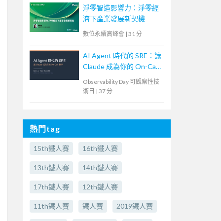
淨零智造影響力：淨零經
濟下產業發展新契機
數位永續高峰會
|
31 分
AI Agent 時代的 SRE：讓
Claude 成為你的 On-Call
夥伴
Observability Day 可觀察性技
術日
|
37 分
熱門tag
15th鐵人賽
16th鐵人賽
13th鐵人賽
14th鐵人賽
17th鐵人賽
12th鐵人賽
11th鐵人賽
鐵人賽
2019鐵人賽