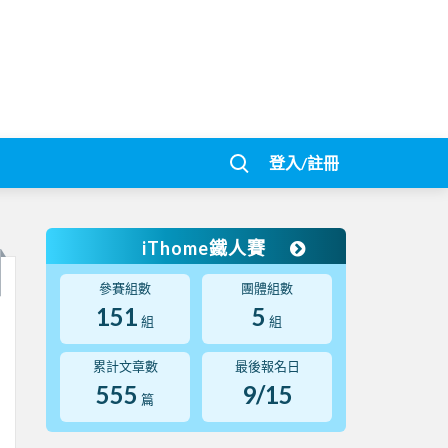
登入/註冊
iThome鐵人賽
參賽組數
團體組數
151
5
組
組
累計文章數
最後報名日
555
9/15
篇