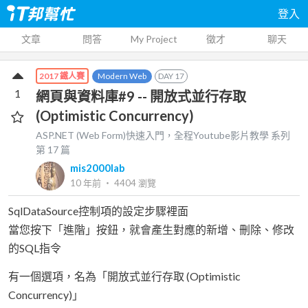
登入
文章
問答
My Project
徵才
聊天
Modern Web
DAY
17
2017 鐵人賽
1
網頁與資料庫#9 -- 開放式並行存取
(Optimistic Concurrency)
ASP.NET (Web Form)快速入門，全程Youtube影片教學
系列
第
17
篇
mis2000lab
10 年前
‧
4404
瀏覽
SqlDataSource控制項的設定步驟裡面
當您按下「進階」按鈕，就會產生對應的新增、刪除、修改
的SQL指令
有一個選項，名為「開放式並行存取 (Optimistic
Concurrency)」