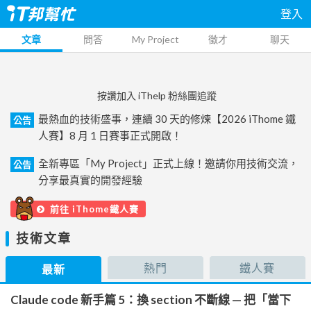
登入
文章
問答
My Project
徵才
聊天
按讚加入 iThelp 粉絲團追蹤
最熱血的技術盛事，連續 30 天的修煉【2026 iThome 鐵
公告
人賽】8 月 1 日賽事正式開啟！
全新專區「My Project」正式上線！邀請你用技術交流，
公告
分享最真實的開發經驗
前往 iThome鐵人賽
技術文章
熱門
鐵人賽
最新
Claude code 新手篇 5：換 section 不斷線 — 把「當下