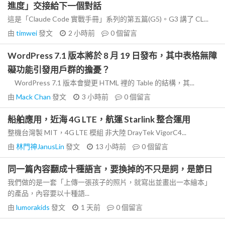
進度」交接給下一個對話
這是「Claude Code 實戰手冊」系列的第五篇(G5)。G3 講了 CL...
由
timwei
發文
2 小時前
0
個留言
WordPress 7.1 版本將於 8 月 19 日發布，其中表格無障
礙功能引發用戶群的擔憂？
WordPress 7.1 版本會變更 HTML 裡的 Table 的結構，其...
由
Mack Chan
發文
3 小時前
0
個留言
船舶應用，近海 4G LTE，航運 Starlink 整合運用
整機台灣製 MIT，4G LTE 模組 非大陸 DrayTek VigorC4...
由
林門神JanusLin
發文
13 小時前
0
個留言
同一篇內容翻成十種語言，要換掉的不只是詞，是節日
我們做的是一套「上傳一張孩子的照片，就寫出並畫出一本繪本」
的產品，內容要以十種語...
由
lumorakids
發文
1 天前
0
個留言