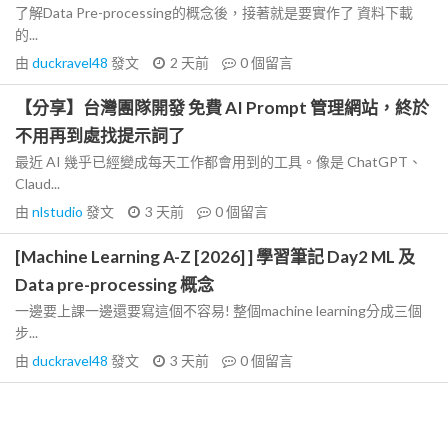
了解Data Pre-processing的概念後，接著就是要實作了 資料下載
的...
由
duckravel48
發文
2 天前
0
個留言
【分享】台灣團隊開發 免費 AI Prompt 管理網站，終於
不用再到處找提示詞了
最近 AI 幾乎已經變成每天工作都會用到的工具。像是 ChatGPT、
Claud...
由
nlstudio
發文
3 天前
0
個留言
[Machine Learning A-Z [2026] ] 學習筆記 Day2 ML 及
Data pre-processing 概念
一邊要上課一邊還要寫這個不容易! 整個machine learning分成三個
步...
由
duckravel48
發文
3 天前
0
個留言