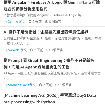
使用 Angular、Firebase AI Logic 與 Gemini Nano 打造
混合式影像分析應用程式
本教學將示範如何使用 Angular、Firebase AI Logic 與 G...
由
Connie
發文
2 天前
0
個留言
AI 協作不是發帳號：企業要先畫出四條責任邊界
公司替工程師開好企業版 AI 帳號，治理其實還沒開始。 帳號只解決
「誰可以登入」...
由
ryanvale
發文
2 天前
0
個留言
從 Prompt 到 Graph Engineering：這些不只是新名
詞，而是 AI Agent 踩坑後衍生的工程
AI Agent 可能是近年最容易出現新工程名詞的領域。 我們才剛學會
Prom...
由
hardness1020
發文
2 天前
0
個留言
[Machine Learning A-Z [2026] ] 學習筆記 Day3 Data
pre-processing with Python