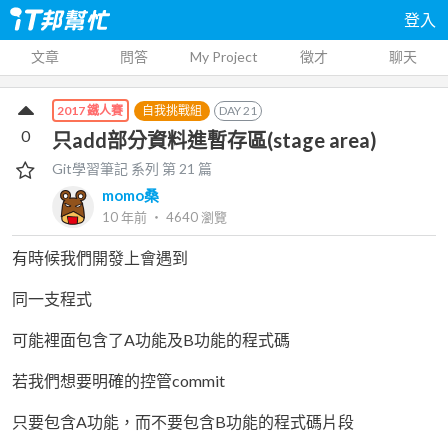
登入
文章
問答
My Project
徵才
聊天
自我挑戰組
DAY
21
2017 鐵人賽
0
只add部分資料進暫存區(stage area)
Git學習筆記
系列 第
21
篇
momo桑
10 年前
‧
4640
瀏覽
有時候我們開發上會遇到
同一支程式
可能裡面包含了A功能及B功能的程式碼
若我們想要明確的控管commit
只要包含A功能，而不要包含B功能的程式碼片段