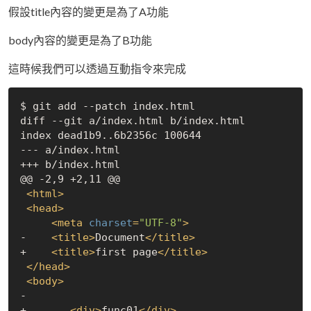
假設title內容的變更是為了A功能
body內容的變更是為了B功能
這時候我們可以透過互動指令來完成
$ git add --patch index.html 

diff --git a/index.html b/index.html

index dead1b9..6b2356c 100644

--- a/index.html

+++ b/index.html

@@ -2,9 +2,11 @@

<
html
>
<
head
>
<
meta
charset
=
"UTF-8"
>
-    
<
title
>
Document
</
title
>
+    
<
title
>
first page
</
title
>
</
head
>
<
body
>
-

+	
<
div
>
func01
</
div
>