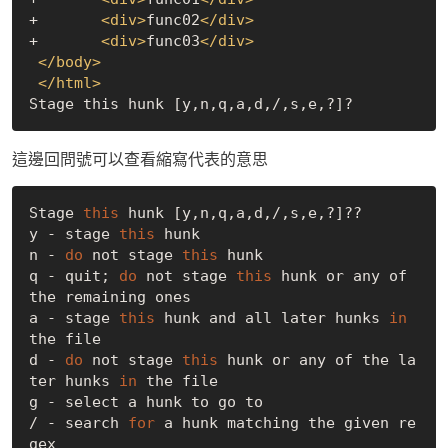
+	
<
div
>
func02
</
div
>
+	
<
div
>
func03
</
div
>
</
body
>
</
html
>
這邊回問號可以查看縮寫代表的意思
Stage 
this
 hunk [y,n,q,a,d,/,s,e,?]??

y - stage 
this
 hunk

n - 
do
 not stage 
this
 hunk

q - quit; 
do
 not stage 
this
 hunk or any of 
the remaining ones

a - stage 
this
 hunk and all later hunks 
in
the file

d - 
do
 not stage 
this
 hunk or any of the la
ter hunks 
in
 the file

g - select a hunk to go to

/ - search 
for
 a hunk matching the given re
gex
