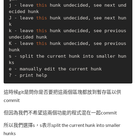
j - leave 
this
 hunk undecided, see next und
ecided hunk

J - leave 
this
 hunk undecided, see next hun
k

k - leave 
this
 hunk undecided, see previous 
undecided hunk

K - leave 
this
 hunk undecided, see previous 
hunk

s - split the current hunk into smaller hun
ks

e - manually edit the current hunk

這時候git是問你是否要把這兩個區塊都放到暫存區以供
commit
但因為我們不希望這兩個功能的程式混在一起commit
所以我們選擇s，s表示split the current hunk into smaller
hunks