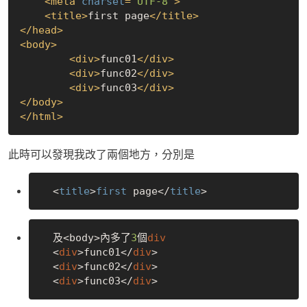
<
meta
charset
=
"UTF-8"
>
<
title
>
first page
</
title
>
</
head
>
<
body
>
<
div
>
func01
</
div
>
<
div
>
func02
</
div
>
<
div
>
func03
</
div
>
</
body
>
</
html
>
此時可以發現我改了兩個地方，分別是
  <
title
>
first
 page</
title
  及<body>內多了
3
個
div
  <
div
>func01</
div
>

  <
div
>func02</
div
>

  <
div
>func03</
div