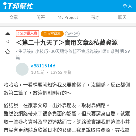
登入
文章
問答
My Project
徵才
聊天
自我挑戰組
DAY
29
2017 鐵人賽
0
＜第二十九天了＞實用文章&私藏資源
<生活設計小技巧>30天讓你依舊不會成為設計師!!
系列 第
29
篇
a88115146
10 年前
‧
13952
瀏覽
哈哈哈，一看標題就知道我又要偷懶了，沒關係，反正都倒
數第二篇了，放這個剛剛好的～
俗話說，在家靠父母，出外靠朋友，取材靠網路。
雖然說網路帶來了很多負面的影響，但只要潔身自愛，就獲
取一些參考資料及學習這點而言，網路確實讓我們這些小井
市民有更能隨意欣賞日本的女優.....我是說取得資源、尋找靈