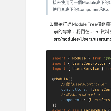
接去使用另一個Module底下的Comp
使用其底下的Component和C
開始打造Module Tree
前的專案，我們在Users資料夾
src/modules/Users/users.mo
import
 { 
Module
 } 
from
'@n
import
 { 
UsersController
 }
import
 { 
UsersService
 } 
fr
@
Module
({

//傳入UsersController
controllers
: [
UsersCon
//傳入UsersService
components
: [
UsersServ
export
class
UsersModule