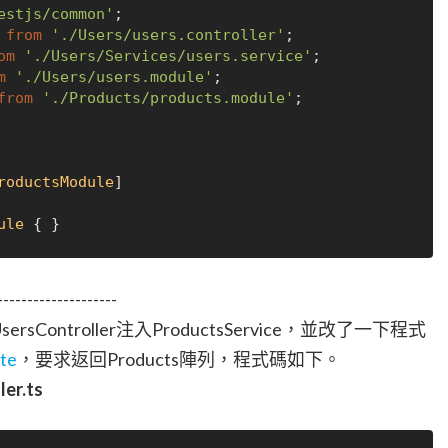
estjs/common'
 
from
'./Users/users.controller'
om
'./Users/Services/users.service'
m
'./Users/users.module'
from
'./Products/products.module'
;

roductsModule
]

ule
----------------
ersController注入ProductsService，並改了一下程式
te
，要求返回Products陣列，程式碼如下。
ler.ts