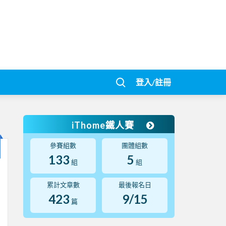
登入/註冊
iThome鐵人賽
參賽組數
團體組數
133
5
組
組
累計文章數
最後報名日
423
9/15
篇