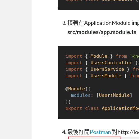
接著在ApplicationModule
im
src/modules/app.module.ts
import
 { 
Module
 } 
from
'@n
import
 { 
UsersController
 }
import
 { 
UsersService
 } 
fr
import
 { 
UsersModule
 } 
fro
@
Module
({

modules
: [
UsersModule
]

export
class
ApplicationMo
最後打開
Postman
對http://l