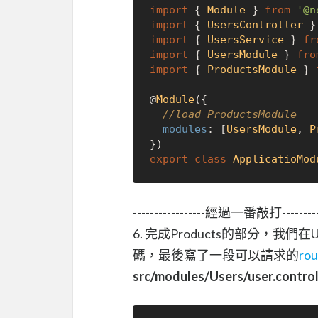
import
 { 
Module
 } 
from
'@n
import
 { 
UsersController
 }
import
 { 
UsersService
 } 
fr
import
 { 
UsersModule
 } 
fro
import
 { 
ProductsModule
 } 
@
Module
({

//load ProductsModule
modules
: [
UsersModule
, 
P
export
class
ApplicatioMod
-----------------經過一番敲打------------
6. 完成Products的部分，我們在Us
碼，最後寫了一段可以請求的
rou
src/modules/Users/user.control