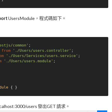
port
UsersModule，程式碼如下。
estjs/common'
 
from
'./Users/users.controller'
om
'./Users/Services/users.service'
m
'./Users/users.module'
;

dule
ocalhost:3000/users 發出GET 請求。