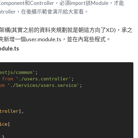
onent和Controller，必須import該Module，才能
ontroller，在後續示範會演示給大家看。
模組樹架構(其實之前的資料夾規劃就是朝這方向了XD)，承之
新增一個user.module.ts，並在內寫些程式。
dule.ts
estjs/common'
 
from
'./users.controller'
om
'./Services/users.service'
;

troller
],

ice
]
