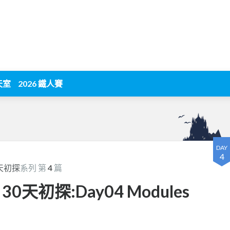
天室
2026 鐵人賽
DAY
4
30天初探
系列 第
4
篇
rk 30天初探:Day04 Modules