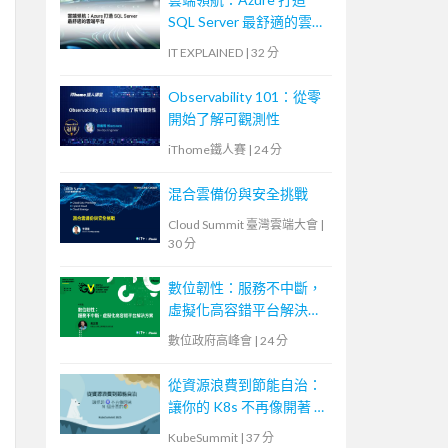
SQL Server 最舒適的雲端
平台
IT EXPLAINED
|
32 分
Observability 101：從零
開始了解可觀測性
iThome鐵人賽
|
24 分
混合雲備份與安全挑戰
Cloud Summit 臺灣雲端大會
|
30 分
數位韌性：服務不中斷，
虛擬化高容錯平台解決方
案
數位政府高峰會
|
24 分
從資源浪費到節能自治：
讓你的 K8s 不再像開著 N
個分頁的瀏覽器
KubeSummit
|
37 分