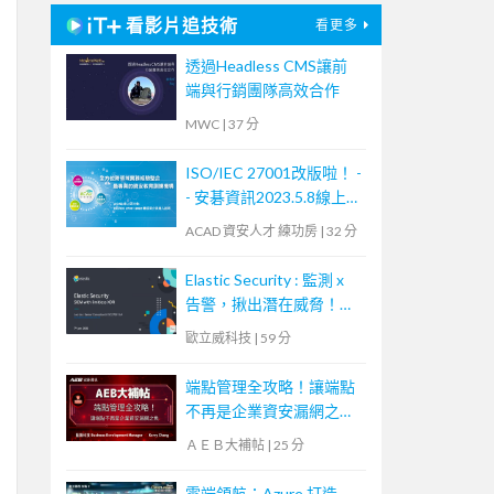
看影片追技術
看更多
透過Headless CMS讓前
端與行銷團隊高效合作
MWC
|
37 分
ISO/IEC 27001改版啦！ -
- 安碁資訊2023.5.8線上研
討會摘要
ACAD 資安人才 練功房
|
32 分
Elastic Security : 監測 x
告警，揪出潛在威脅！
【Webinar：Elastic 系列
歐立威科技
|
59 分
講座】｜歐立威科技
端點管理全攻略！讓端點
不再是企業資安漏網之魚
【宏碁資訊網路學堂】
ＡＥＢ大補帖
|
25 分
雲端領航：Azure 打造