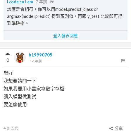
I code so I am
7 年前
該應是會相符，你可以用model.predict_class or
argmax(model.predict) 得到預測值，再跟 y_test 比較即可得
到準確率。
登入發表回應
b19990705
0
．
6 年前
您好
我想要請問一下
如果我要用小畫家寫數字存檔
讀入模型做測試
要怎麼使用
4
則回應
分享