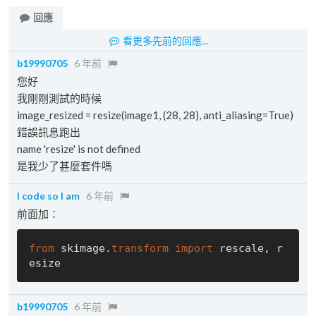
回應
看更多先前的回應...
b19990705
6 年前
您好
我剛剛測試的時候
image_resized = resize(image1, (28, 28), anti_aliasing=True)
錯誤訊息跑出
name 'resize' is not defined
是我少了甚麼套件嗎
I code so I am
6 年前
前面加：
from
 skimage.
transform
import
 rescale, r
b19990705
6 年前