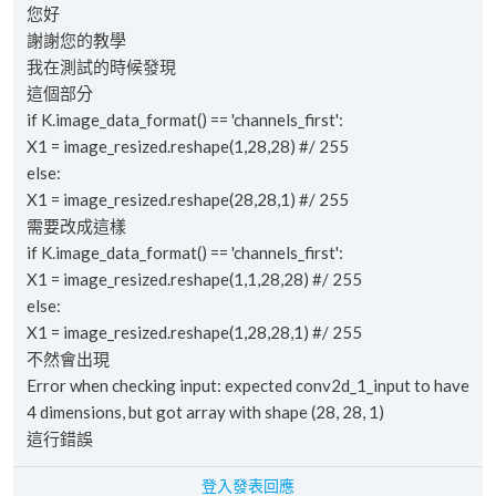
您好
謝謝您的教學
我在測試的時候發現
這個部分
if K.image_data_format() == 'channels_first':
X1 = image_resized.reshape(1,28,28) #/ 255
else:
X1 = image_resized.reshape(28,28,1) #/ 255
需要改成這樣
if K.image_data_format() == 'channels_first':
X1 = image_resized.reshape(1,1,28,28) #/ 255
else:
X1 = image_resized.reshape(1,28,28,1) #/ 255
不然會出現
Error when checking input: expected conv2d_1_input to have
4 dimensions, but got array with shape (28, 28, 1)
這行錯誤
登入發表回應