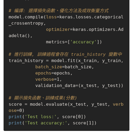
# 編譯: 選擇損失函數、優化方法及成效衡量方式
model.compile(
loss
=keras.losses.categorical
_crossentropy,

optimizer
=keras.optimizers.Ad
adelta(),

              metrics=[
'accuracy'
])

# 進行訓練, 訓練過程會存在 train_history 變數中
train_history = model.fit(x_train, y_train,

batch_size
=batch_size,

epochs
=epochs,

verbose
=1,

          validation_data=(x_test, y_test))

# 顯示損失函數、訓練成果(分數)
score = model.evaluate(x_test, y_test, 
verb
ose
print
(
'Test loss:'
print
(
'Test accuracy:'