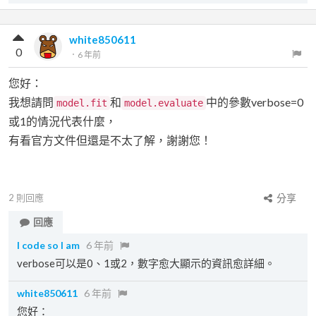
white850611
0
．
6 年前
您好：
我想請問
和
中的參數verbose=0
model.fit
model.evaluate
或1的情況代表什麼，
有看官方文件但還是不太了解，謝謝您！
2
則回應
分享
回應
I code so I am
6 年前
verbose可以是0、1或2，數字愈大顯示的資訊愈詳細。
white850611
6 年前
您好：