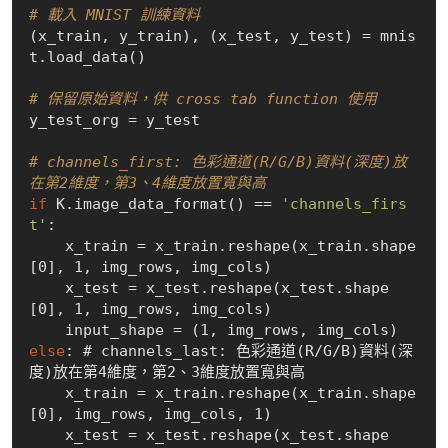
# 載入 MNIST 訓練資料
(x_train, y_train), (x_test, y_test) = mnis
t.load_data()

# 保留原始資料，供 cross tab function 使用
y_test_org = y_test

# channels_first: 色彩通道(R/G/B)資料(深度)放
在第2維度，第3、4維度放置寬與高
if
 K.image_data_format() == 
'channels_firs
t'
:

    x_train = x_train.reshape(x_train.shape
[0], 1, img_rows, img_cols)

    x_test = x_test.reshape(x_test.shape
[0], 1, img_rows, img_cols)

else
: # channels_last: 色彩通道(R/G/B)資料(深
度)放在第4維度，第2、3維度放置寬與高

    x_train = x_train.reshape(x_train.shape
[0], img_rows, img_cols, 1)

    x_test = x_test.reshape(x_test.shape