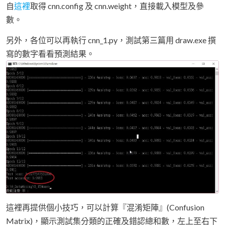
自
這裡
取得 cnn.config 及 cnn.weight，直接載入模型及參
數。
另外，各位可以再執行 cnn_1.py，測試第三篇用 draw.exe 撰
寫的數字看看預測結果。
這裡再提供個小技巧，可以計算『混淆矩陣』(Confusion
Matrix)，顯示測試集分類的正確及錯認總和數，左上至右下