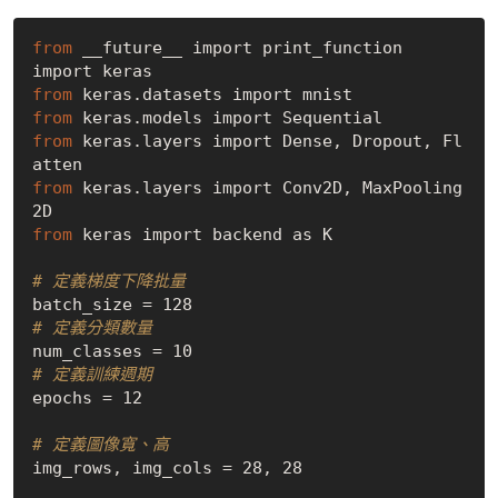
from
 __future__ import print_function

from
from
from
 keras.layers import Dense, Dropout, Fl
from
 keras.layers import Conv2D, MaxPooling
from
 keras import backend as K

# 定義梯度下降批量
# 定義分類數量
# 定義訓練週期
epochs = 12

# 定義圖像寬、高
img_rows, img_cols = 28, 28
