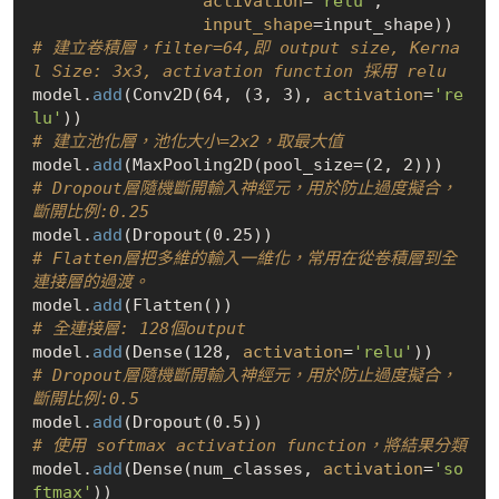
activation
=
'relu'
,

input_shape
# 建立卷積層，filter=64,即 output size, Kerna
l Size: 3x3, activation function 採用 relu
model.
add
(Conv2D(64, (3, 3), 
activation
=
're
lu'
# 建立池化層，池化大小=2x2，取最大值
model.
add
# Dropout層隨機斷開輸入神經元，用於防止過度擬合，
斷開比例:0.25
model.
add
# Flatten層把多維的輸入一維化，常用在從卷積層到全
連接層的過渡。
model.
add
# 全連接層: 128個output
model.
add
(Dense(128, 
activation
=
'relu'
# Dropout層隨機斷開輸入神經元，用於防止過度擬合，
斷開比例:0.5
model.
add
# 使用 softmax activation function，將結果分類
model.
add
(Dense(num_classes, 
activation
=
'so
ftmax'
))
