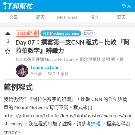
登入
文章
問答
My Project
徵才
聊天
AI & Machine Learning
DAY
7
2018 鐵人賽
3
Day 07：撰寫第一支CNN 程式 -- 比較 『阿
拉伯數字』辨識力
以100張圖理解 Neural Network -- 觀念與實踐
系列 第
7
篇
I code so I am
9 年前
‧
56711
瀏覽
範例程式
我們仍然作『阿拉伯數字的辨識』，比較 CNN 的作法與簡
單的 Neural Network 有何不同。程式來自
https://github.com/fchollet/keras/blob/master/examples/mni
st_cnn.py ，我在程式中加了註解，請參考
這裡
，檔案名稱為
cnn.py。