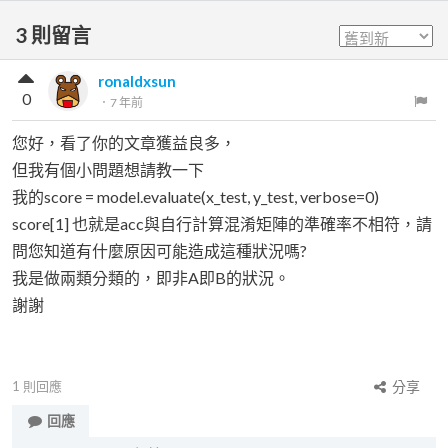
3
則留言
ronaldxsun
0
．
7 年前
您好，看了你的文章獲益良多，
但我有個小問題想請教一下
我的score = model.evaluate(x_test, y_test, verbose=0)
score[1] 也就是acc與自行計算混淆矩陣的準確率不相符，請
問您知道有什麼原因可能造成這種狀況嗎?
我是做兩類分類的，即非A即B的狀況。
謝謝
1
則回應
分享
回應