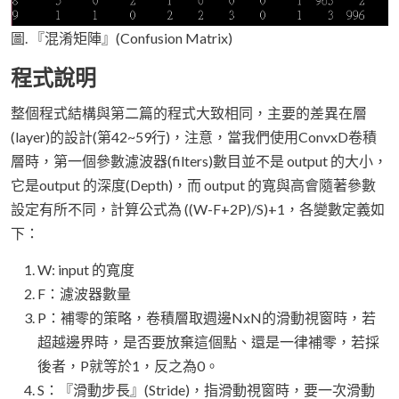
圖. 『混淆矩陣』(Confusion Matrix)
程式說明
整個程式結構與第二篇的程式大致相同，主要的差異在層
(layer)的設計(第42~59行)，注意，當我們使用ConvxD卷積
層時，第一個參數濾波器(filters)數目並不是 output 的大小，
它是output 的深度(Depth)，而 output 的寬與高會隨著參數
設定有所不同，計算公式為 ((W-F+2P)/S)+1，各變數定義如
下：
W: input 的寬度
F：濾波器數量
P：補零的策略，卷積層取週邊NxN的滑動視窗時，若
超越邊界時，是否要放棄這個點、還是一律補零，若採
後者，P就等於1，反之為0。
S：『滑動步長』(Stride)，指滑動視窗時，要一次滑動