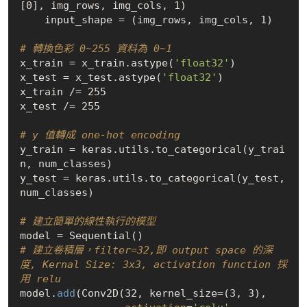
[0], img_rows, img_cols, 1)

    input_shape = (img_rows, img_cols, 1)

# 轉換色彩 0~255 資料為 0~1
x_train = x_train.astype(
'float32'
)

x_test = x_test.astype(
'float32'
)

x_train /= 255

x_test /= 255

# y 值轉成 one-hot encoding
y_train = keras.utils.to_categorical(y_trai
n, num_classes)

y_test = keras.utils.to_categorical(y_test, 
num_classes)

# 建立簡單的線性執行的模型
# 建立卷積層，filter=32,即 output space 的深
度, Kernal Size: 3x3, activation function 採
用 relu
model.
add
(Conv2D(32, kernel_size=(3, 3),
