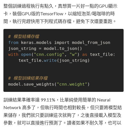
整個訓練過程執行有點久，真想買一片好一點的GPU顯示
卡，裝個GPU版的TensorFlow，以縮短泡茶/喝咖啡的時
間，執行完趕快用下列程式碼存檔，避免下次還要重跑。
# 模型結構存檔
from
 keras.models import model_from_json

with
open
(
"cnn.config"
, 
"w"
) 
as
 text_file:

    text_file.
write
(json_string)

# 模型訓練結果存檔
model.save_weights(
"cnn.weight"
訓練結果準確率達 99.11%，比單純使用簡單的 Neural
Network 高多了，但執行時間也相對較長，但只要將模型結
果儲存，我們就只要訓練這次就夠了，之後直接載入模型及
參數，就可以直接進行預測了。讀者如果不耐久等，也可以