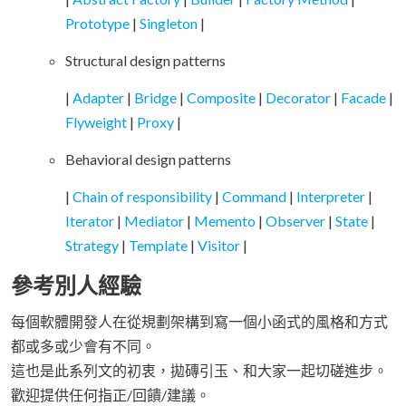
Prototype
|
Singleton
|
Structural design patterns
|
Adapter
|
Bridge
|
Composite
|
Decorator
|
Facade
|
Flyweight
|
Proxy
|
Behavioral design patterns
|
Chain of responsibility
|
Command
|
Interpreter
|
Iterator
|
Mediator
|
Memento
|
Observer
|
State
|
Strategy
|
Template
|
Visitor
|
參考別人經驗
每個軟體開發人在從規劃架構到寫一個小函式的風格和方式
都或多或少會有不同。
這也是此系列文的初衷，拋磚引玉、和大家一起切磋進步。
歡迎提供任何指正/回饋/建議。