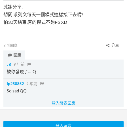
感謝分享,
想問,系列文每天一個模式這樣接下去嗎?
怕30天結束,有的模式不夠Po XD
2
則回應
分享
回應
JB
9 年前
被你發現了... :Q
ip258852
9 年前
So sad QQ
登入發表回應
登入留言