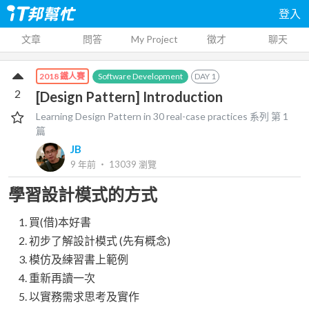
登入
文章
問答
My Project
徵才
聊天
Software Development
DAY
1
2018 鐵人賽
2
[Design Pattern] Introduction
Learning Design Pattern in 30 real-case practices
系列 第
1
篇
JB
9 年前
‧
13039
瀏覽
學習設計模式的方式
買(借)本好書
初步了解設計模式 (先有概念)
模仿及練習書上範例
重新再讀一次
以實務需求思考及實作