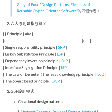
Gang of Four
, "
Design Patterns: Elements of
Reusable Object-Oriented Software
"的四個作者。
六大原則是指哪些？
| | Principle | aka |
|:---------------------------------------------------|:----|
| Single responsibility principle |
SRP
|
| Liskov Substitution Principle |
LSP
|
| Dependency inversion principle |
DIP
|
| Interface Segregation Principle |
ISP
|
| The Law of Demeter (The least knowledge principle) |
LoD
|
| The open closed principle |
OCP
|
GoF設計模式
Creational design patterns
|
Abstract Factory
|
Builder
|
Factory Method
|