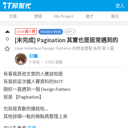
登入
文章
問答
My Project
徵才
聊天
Modern Web
DAY
2
2018 鐵人賽
0
[未完成] Pagination 其實也是挺常遇到的
User Interface Design Patterns 的學習歷程
系列 第
2
篇
幻幽
9 年前
‧
1302
瀏覽
有看我其他文章的人應該知道
有寫抓這次鐵人賽資料的BOT
剛好一直遇到一個 Design Pattern
就是 【Pagination】
也就是頁數的連結啦....
其他詳細一點的晚點再整理上來
可以先參考
這邊