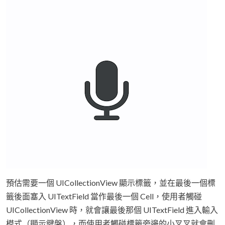
預估需要一個 UICollectionView 顯示標籤，並在最後一個標
籤後面塞入 UITextField 當作最後一個 Cell，使用者觸碰
UICollectionView 時，就會讓最後那個 UITextField 進入輸入
模式（顯示鍵盤），而使用者觸碰標籤旁邊的小叉叉就會刪