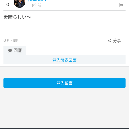
0
．
9 年前
素晴らしい～
0
則回應
分享
回應
登入發表回應
登入留言