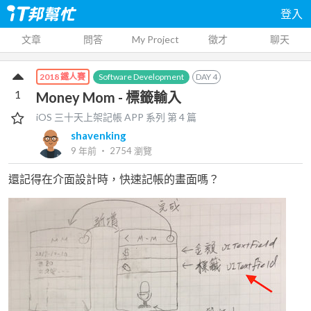
登入
文章
問答
My Project
徵才
聊天
Software Development
DAY
4
2018 鐵人賽
1
Money Mom - 標籤輸入
iOS 三十天上架記帳 APP
系列 第
4
篇
shavenking
9 年前
‧
2754
瀏覽
還記得在介面設計時，快速記帳的畫面嗎？