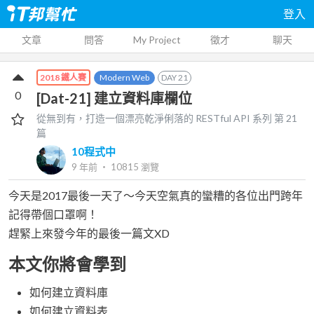
登入
文章
問答
My Project
徵才
聊天
Modern Web
DAY
21
2018 鐵人賽
0
[Dat-21] 建立資料庫欄位
從無到有，打造一個漂亮乾淨俐落的 RESTful API
系列 第
21
篇
10程式中
9 年前
‧
10815
瀏覽
今天是2017最後一天了～今天空氣真的蠻糟的各位出門跨年
記得帶個口罩啊！
趕緊上來發今年的最後一篇文XD
本文你將會學到
如何建立資料庫
如何建立資料表