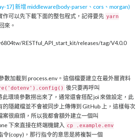
ay-17] 新增 middleware(body-parser、cors、morgan)
實作可以先下載下面的整包程式，記得要先
yarn
回來。
04tw/RESTful_API_start_kit/releases/tag/V4.0.0
數加載到 process.env。這個檔要建立在最外層資料
後只要再呼叫
re('dotenv').config()
此環境參數撈出來了，通常還會搭配 joi 來做設定，此
的隱藏檔並不會被同步上傳傳到 GitHub 上，這樣每次
新的檔案很麻煩，所以我都會額外建立一個叫
lone 下來直接在終端機鍵入
cp .example.env
案的指令(copy)，那行指令的意思是將複製一個