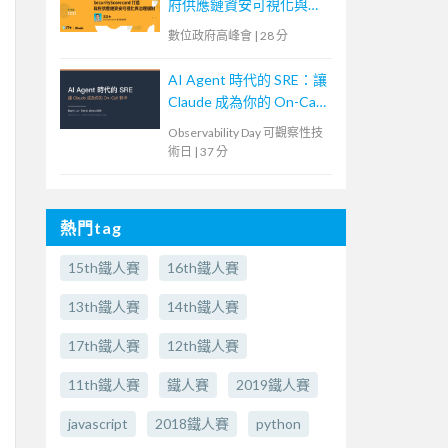
府供應鏈資安可視化與治
理機制
數位政府高峰會
|
28 分
AI Agent 時代的 SRE：讓
Claude 成為你的 On-Call
夥伴
Observability Day 可觀察性技
術日
|
37 分
熱門tag
15th鐵人賽
16th鐵人賽
13th鐵人賽
14th鐵人賽
17th鐵人賽
12th鐵人賽
11th鐵人賽
鐵人賽
2019鐵人賽
javascript
2018鐵人賽
python