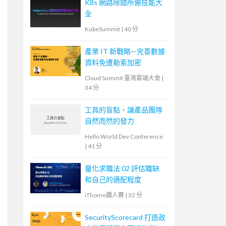
K8s 網路除錯所需技能大
全
KubeSummit
|
40 分
產業 IT 新戰略—完善數據
資料免遭勒索加密
Cloud Summit 臺灣雲端大會
|
34 分
工具的盲點，讓產品團隊
自然而然的發力
Hello World Dev Conference
|
41 分
量化求職法 02 評估職缺
和自己的適配程度
iThome鐵人賽
|
32 分
SecurityScorecard 打造政