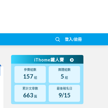
登入/註冊
iThome鐵人賽
參賽組數
團體組數
157
5
組
組
累計文章數
最後報名日
663
9/15
篇