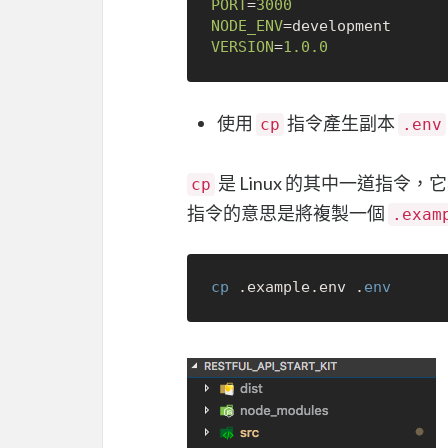
PORT
=
3000
NODE_ENV
VERSION
=
1.0
.0
使用
指令產生副本
cp
.env
是 Linux 的其中一道指令，
cp
指令的意思是將複製一個
.exam
cp
 .example.env .
env