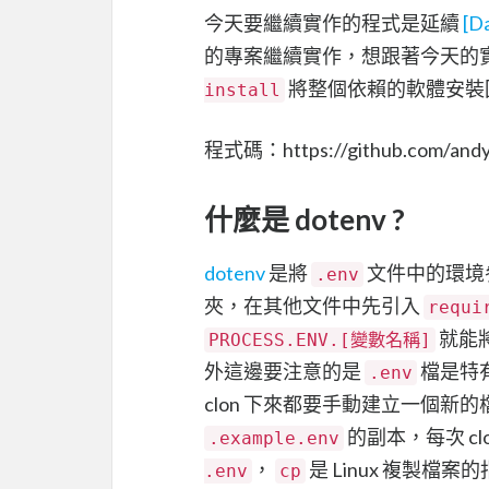
今天要繼續實作的程式是延續
[D
的專案繼續實作，想跟著今天的
將整個依賴的軟體安裝
install
程式碼：https://github.com/andy68
什麼是 dotenv ?
dotenv
是將
文件中的環境參
.env
夾，在其他文件中先引入
requi
就能將
PROCESS.ENV.[變數名稱]
外這邊要注意的是
檔是特有
.env
clon 下來都要手動建立一個
的副本，每次 c
.example.env
，
是 Linux 複製檔
.env
cp