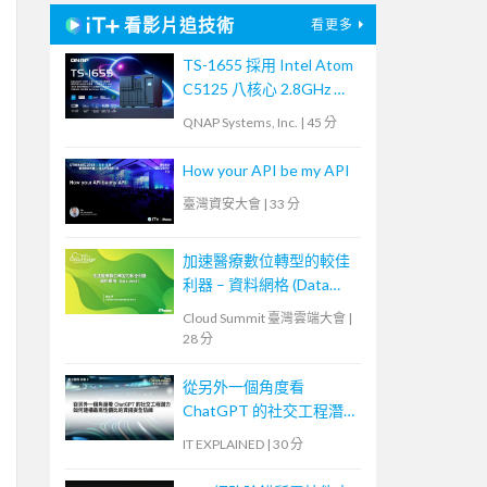
看影片追技術
看更多
TS-1655 採用 Intel Atom
C5125 八核心 2.8GHz 處
理器，最高支援 256GB
QNAP Systems, Inc.
|
45 分
記憶體，大容量混合式儲
存架構適合中小企業備份
How your API be my API
及監控應用，支援 QTS /
臺灣資安大會
|
33 分
QuTS hero
加速醫療數位轉型的較佳
利器 – 資料網格 (Data
Mesh)
Cloud Summit 臺灣雲端大會
|
28 分
從另外一個角度看
ChatGPT 的社交工程潛
力—如何建構最高性價比
IT EXPLAINED
|
30 分
的資訊安全防線