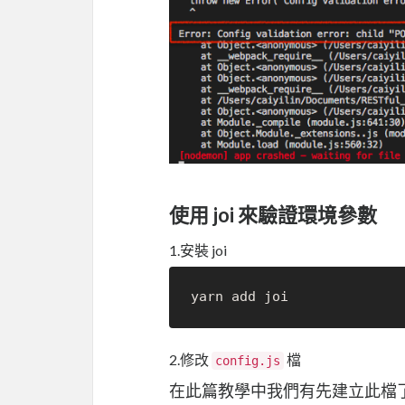
使用 joi 來驗證環境參數
1.安裝 joi
2.修改
檔
config.js
在此篇教學中我們有先建立此檔