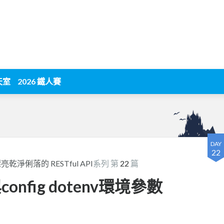
天室
2026 鐵人賽
DAY
22
淨俐落的 RESTful API
系列 第
22
篇
與config dotenv環境參數