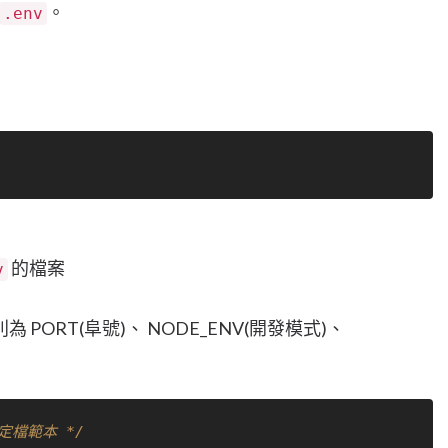
。
.env
的檔案
v
ORT(阜號)、 NODE_ENV(開發模式)、
設定檔範本 */