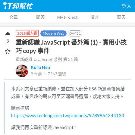
登入
文章
問答
My Project
徵才
聊天
Modern Web
DAY
31
2018 鐵人賽
9
重新認識 JavaScript 番外篇 (1) - 實用小技
巧 copy 事件
重新認識 JavaScript
系列 第
31
篇
Kuro Hsu
9 年前
‧
7263
瀏覽
本系列文章已重新編修，並在加入部分 ES6 新篇章後集結
成書，有興趣的朋友可至天瓏書局選購，感謝大家支持。
購書連結
https://www.tenlong.com.tw/products/9789864344130
讓我們再次重新認識 JavaScript！