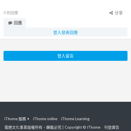
0
則回應
分享
回應
登入發表回應
登入留言
iThome 服務
iThome online
iThome Learning
電週文化事業版權所有、轉載必究 | Copyright © iThome
刊登廣告