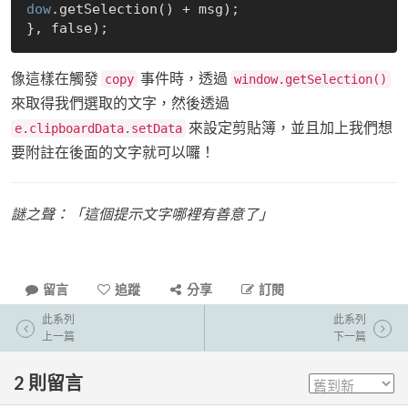
dow
.getSelection() + msg);

}, 
false
像這樣在觸發
事件時，透過
copy
window.getSelection()
來取得我們選取的文字，然後透過
來設定剪貼簿，並且加上我們想
e.clipboardData.setData
要附註在後面的文字就可以囉！
謎之聲：「這個提示文字哪裡有善意了」
留言
追蹤
分享
訂閱
此系列
此系列
上一篇
下一篇
2
則留言