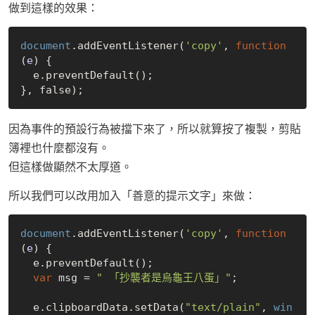
做到這樣的效果：
document
.addEventListener(
'copy'
, 
function
(
e
) 
{

  e.preventDefault();

}, 
false
因為事件的預設行為被擋下來了，所以就算按了複製，剪貼
簿裡也什麼都沒有。
但這樣做顯然不太厚道。
所以我們可以改用加入「善意的提示文字」來做：
document
.addEventListener(
'copy'
, 
function
(
e
) 
{

  e.preventDefault();

var
 msg = 
" 「抄襲者是烏龜王八蛋」"
;

  e.clipboardData.setData(
"text/plain"
, 
win