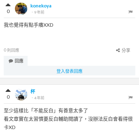
konekoya
0
．
9 年前
我也覺得有點手癢XXD
0
則回應
分享
回應
登入發表回應
杯
0
．
4 年前
至少這樣比「不能反白」有善意太多了
看文章實在太習慣要反白輔助閱讀了，沒辦法反白會看得很
卡XD