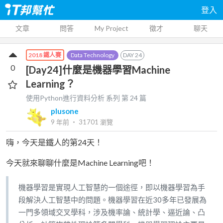
登入
文章
問答
My Project
徵才
聊天
Data Technology
DAY
24
2018 鐵人賽
0
[Day24]什麼是機器學習Machine
Learning？
使用Python進行資料分析
系列 第
24
篇
plusone
9 年前
‧
31701
瀏覽
嗨，今天是鐵人的第24天！
今天就來聊聊什麼是Machine Learning吧！
機器學習是實現人工智慧的一個途徑，即以機器學習為手
段解決人工智慧中的問題。機器學習在近30多年已發展為
一門多領域交叉學科，涉及機率論、統計學、逼近論、凸