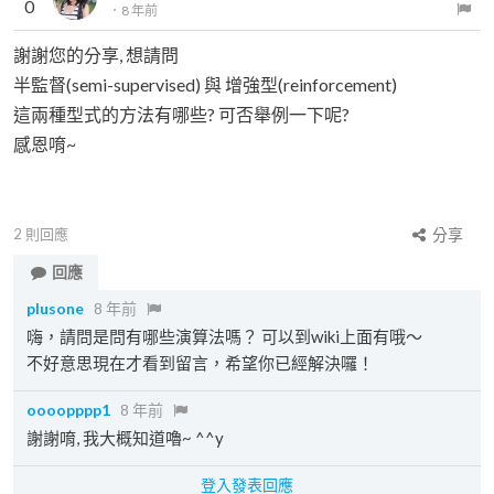
0
．
8 年前
謝謝您的分享, 想請問
半監督(semi-supervised) 與 增強型(reinforcement)
這兩種型式的方法有哪些? 可否舉例一下呢?
感恩唷~
2
則回應
分享
回應
plusone
8 年前
嗨，請問是問有哪些演算法嗎？ 可以到wiki上面有哦～
不好意思現在才看到留言，希望你已經解決囉！
oooopppp1
8 年前
謝謝唷, 我大概知道嚕~ ^^y
登入發表回應