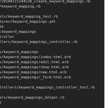
els/keyword_mapping_test.rb

tures/keyword_mappings.yml

trollers/keyword_mappings_controller_test.rb
