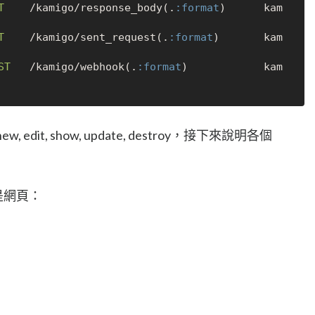
T
    /kamigo/response_body(.
:format
)      kam
T
    /kamigo/sent_request(.
:format
)       kam
ST
   /kamigo/webhook(.
:format
)            kam
, new, edit, show, update, destroy，接下來說明各個
都是網頁：