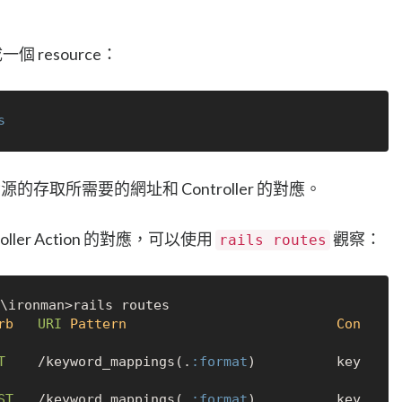
個 resource：
s
資源的存取所需要的網址和 Controller 的對應。
oller Action 的對應，可以使用
觀察：
rails routes
nman>rails routes

rb
URI
Pattern
Con
T
    /keyword_mappings(.
:format
)          key
ST
   /keyword_mappings(.
:format
)          key