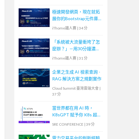
極速開發網頁，現在就拓
展你的Bootstrap元件庫
吧
iThome鐵人賽
|
34 分
「系統被大流量衝垮了怎
麼辦？」—用30分鐘濃縮
1年的高流量維運經驗談
iThome鐵人賽
|
31 分
企業之生成 AI 檢索查詢 -
RAG 解決方案之規劃實作
Cloud Summit 臺灣雲端大會
|
37 分
當世界都在用 AI 時，
K8sGPT 賦予你 K8s 超能
力
SRE CONFERENCE
|
39 分
電力交易平台的創新經驗