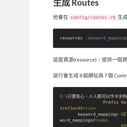
生成 Routes
他會在
生成一
config/routes.rb
resources 
:keyword_mapping
這是資源(resource)，提供一個
這行會生成 8 組網址與 7 個 Contr
D:
\只要有心，人人都可以作卡米狗\iro
Prefix
Ve
troller
#Action
       keyword_mappings 
GE
word_mappings
#index
PO