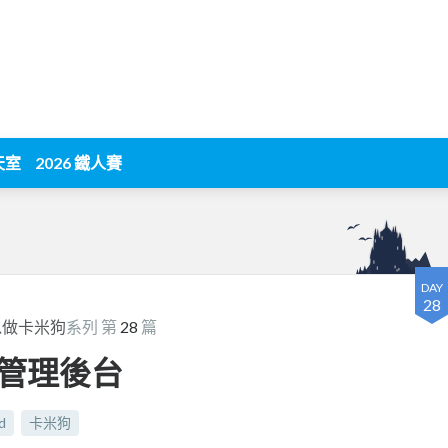
天室
2026 鐵人賽
DAY
28
以做卡米狗
系列 第
28
篇
管理後台
d
卡米狗