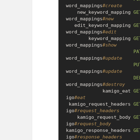
word_mappings
#create
    new_keyword_mapping 
GE
word_mappings
#new
   edit_keyword_mapping 
GE
word_mappings
#edit
        keyword_mapping 
GE
word_mappings
#show
PA
word_mappings
#update
PU
word_mappings
#update
DE
word_mappings
#destroy
             kamigo_eat 
GE
igo
#eat
 kamigo_request_headers 
GE
igo
#request_headers
    kamigo_request_body 
GE
igo
#request_body
kamigo_response_headers 
GE
igo
#response_headers