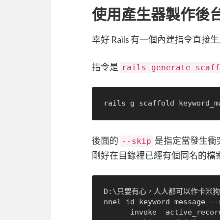
使用產生器製作後
幸好 Rails 有一個內建指令直
指令是
rails generate sc
rails g scaffold keyword_m
後面的
是指定當發生衝突
--skip
剛好在目錄裡已經有個同名的檔
D:\只要有心，人人都可以作卡米狗\iron
nnel_id keyword message --s
      invoke  active_record
