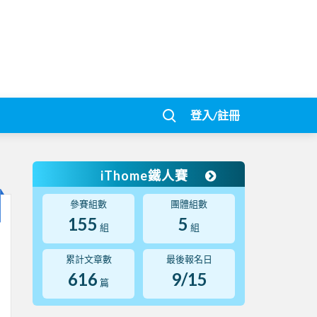
登入/註冊
iThome鐵人賽
參賽組數
團體組數
155
5
組
組
累計文章數
最後報名日
616
9/15
篇