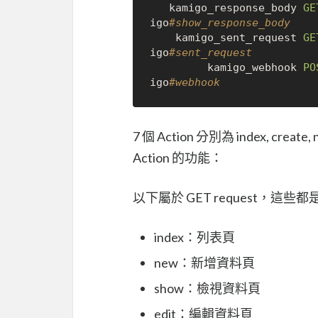
   kamigo_response_body 
GE
igo
#show_response_body
    kamigo_sent_request 
GE
igo
#sent_request
         kamigo_webhook 
PO
igo
#webhook
7 個 Action 分別為 index, create
Action 的功能：
以下屬於 GET request，這些
index：列表頁
new：新增資料頁
show：檢視資料頁
edit：編輯資料頁