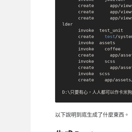
      create      app/views/keyword_mappings/index.json.jbuilder

      create      app/views/keyword_mappings/show.json.jbuilder

      create      app/views/keyword_mappings/_keyword_mapping.json.jbui
lder

      invoke  test_unit

      create    
test
/syste
      invoke  assets

      invoke    coffee

      create      app/assets/javascripts/keyword_mappings.coffee

      invoke    scss

      create      app/assets/stylesheets/keyword_mappings.scss

      invoke  scss

      create    app/assets/stylesheets/scaffolds.scss

以下說明到底生成了什麼東西。