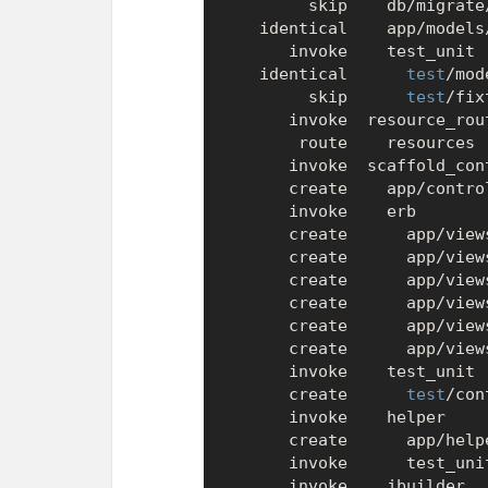
        skip    db/migrate/20180115144538_create_keyword_mappings.rb

   identical    app/models/keyword_mapping.rb

      invoke    test_unit

   identical      
test
/mod
        skip      
test
/fix
      invoke  resource_route

       route    resources :keyword_mappings

      invoke  scaffold_controller

      create    app/controllers/keyword_mappings_controller.rb

      invoke    erb

      create      app/views/keyword_mappings

      create      app/views/keyword_mappings/index.html.erb

      create      app/views/keyword_mappings/edit.html.erb

      create      app/views/keyword_mappings/show.html.erb

      create      app/views/keyword_mappings/new.html.erb

      create      app/views/keyword_mappings/_form.html.erb

      invoke    test_unit

      create      
test
/con
      invoke    helper

      create      app/helpers/keyword_mappings_helper.rb

      invoke      test_unit

      invoke    jbuilder
