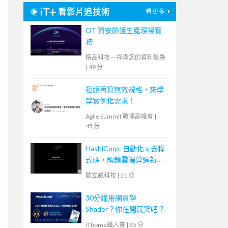
看影片追技術
看更多
OT 資安防護生產現場實
務
精品科技 ─ 捍衛您的資料堡壘
|
49 分
拒絕再寫無效規格，來學
學實例化需求！
Agile Summit 敏捷高峰會
|
45 分
HashiCorp: 自動化 x 去程
式碼，解鎖雲端營運新模
式
歐立威科技
|
51 分
30分鐘用網頁學
Shader？你在開玩笑吧？
iThome鐵人賽
|
35 分