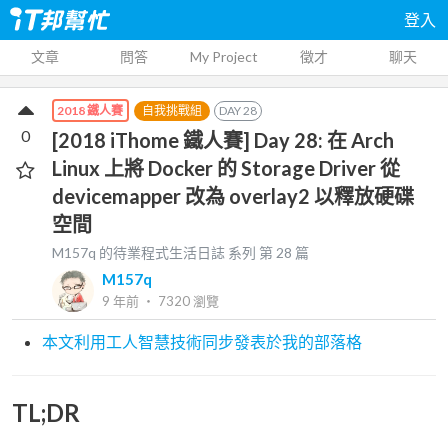
登入
文章
問答
My Project
徵才
聊天
自我挑戰組
DAY
28
2018 鐵人賽
0
[2018 iThome 鐵人賽] Day 28: 在 Arch
Linux 上將 Docker 的 Storage Driver 從
devicemapper 改為 overlay2 以釋放硬碟
空間
M157q 的待業程式生活日誌
系列 第
28
篇
M157q
9 年前
‧
7320
瀏覽
本文利用工人智慧技術同步發表於我的部落格
TL;DR