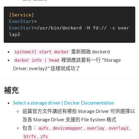
[Service]
ExecStart
ExecStart
=/usr/bin/dockerd -H fd:// -s over
重新開啟 dockerd
systemctl start docker
裡頭應該要有一行 "Storage
docker info | head
Driver: overlay2" 這樣就成功了
補充
Select a storage driver | Docker Documentation
這篇官方文件講述有哪些 Storage Driver 可供選擇以
及各 Storage Driver 支援的 File System 格式
包含：
,
,
,
,
aufs
devicemapper
overlay
overlay2
,
btrfs
zfs