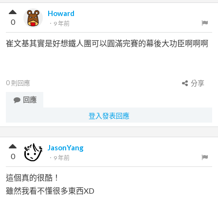
Howard
0
．
9 年前
崔文基其實是好想鐵人團可以圓滿完賽的幕後大功臣啊啊啊
0
則回應
分享
回應
登入發表回應
JasonYang
0
．
9 年前
這個真的很酷！
雖然我看不懂很多東西XD