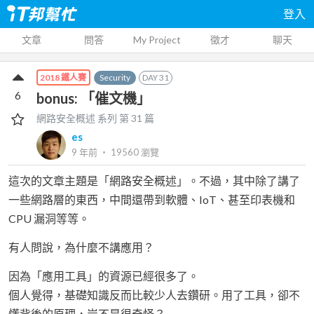
登入
文章
問答
My Project
徵才
聊天
Security
DAY
31
2018 鐵人賽
6
bonus: 「催文機」
網路安全概述
系列 第
31
篇
es
9 年前
‧
19560
瀏覽
這次的文章主題是「網路安全概述」。不過，其中除了講了
一些網路層的東西，中間還帶到軟體、IoT、甚至印表機和
CPU 漏洞等等。
有人問說，為什麼不講應用？
因為「應用工具」的資源已經很多了。
個人覺得，基礎知識反而比較少人去鑽研。用了工具，卻不
懂背後的原理，豈不是很奇怪？