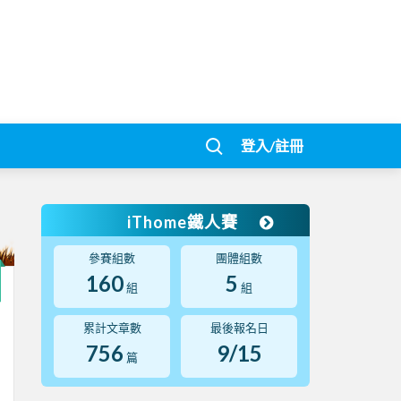
登入/註冊
iThome鐵人賽
參賽組數
團體組數
160
5
組
組
累計文章數
最後報名日
756
9/15
篇