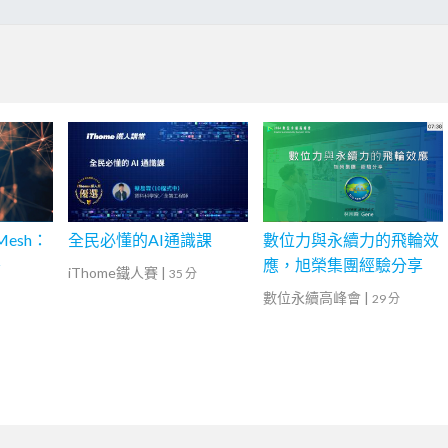
Mesh：
全民必懂的AI通識課
數位力與永續力的飛輪效
署
應，旭榮集團經驗分享
iThome鐵人賽
|
35 分
數位永續高峰會
|
29 分