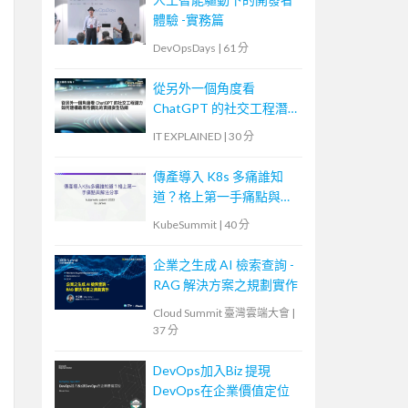
體驗 -實務篇
DevOpsDays
|
61 分
從另外一個角度看
ChatGPT 的社交工程潛
力—如何建構最高性價比
IT EXPLAINED
|
30 分
的資訊安全防線
傳產導入 K8s 多痛誰知
道？格上第一手痛點與解
法分享
KubeSummit
|
40 分
企業之生成 AI 檢索查詢 -
RAG 解決方案之規劃實作
Cloud Summit 臺灣雲端大會
|
37 分
DevOps加入Biz 提現
DevOps在企業價值定位