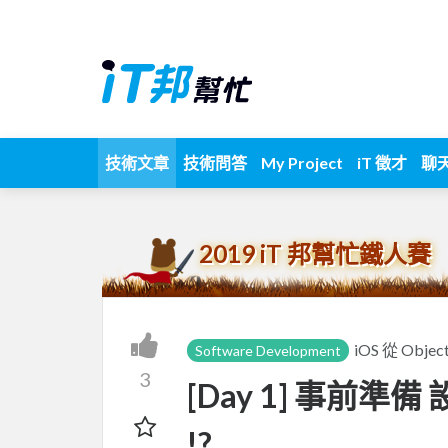
技術文章
技術問答
My Project
iT 徵才
聊
2019 iT 邦幫忙鐵人賽
iOS 從 Obje
Software Development
3
[Day 1] 事前
!?