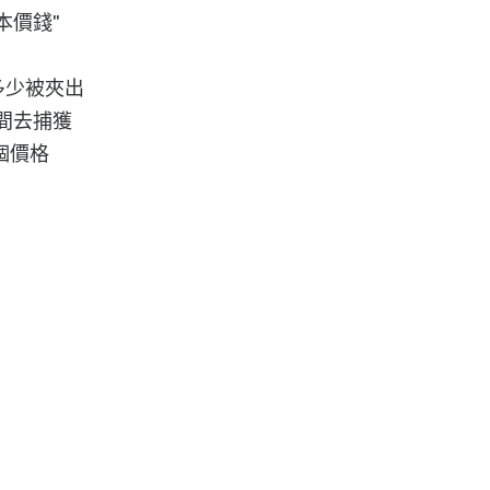
本價錢"
多少被夾出
間去捕獲
個價格