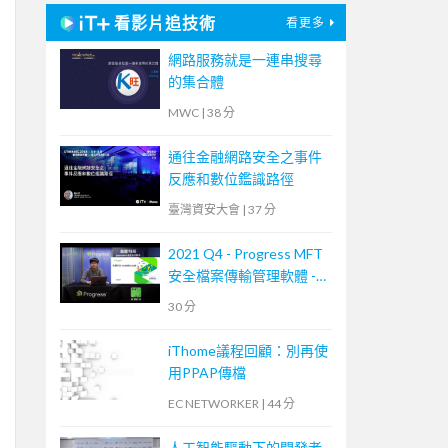
看影片追技術
看更多
網路服務就是一連串搜尋
的集合體
MWC
|
38 分
通往金融網路安全之事件
反應和數位鑑識路徑
臺灣資安大會
|
37 分
2021 Q4 - Progress MFT
安全檔案傳輸管理軟體 -
MOVEit Transfer 培訓課
30 分
程
iThome議程回顧：別再使
用PPAP傳檔
EC NETWORKER
|
44 分
人工智能驅動下的開發者