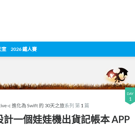
天室
2026 鐵人賽
DAY
1
ctive-c 進化為 Swift 的 30天之旅
系列 第
1
篇
準備 設計一個娃娃機出貨記帳本 APP