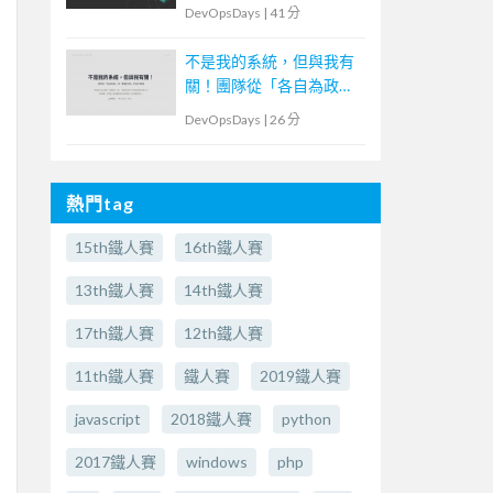
DevOpsDays
|
41 分
不是我的系統，但與我有
關！團隊從「各自為政」
到「群體決策」的協作實
DevOpsDays
|
26 分
踐
熱門tag
15th鐵人賽
16th鐵人賽
13th鐵人賽
14th鐵人賽
17th鐵人賽
12th鐵人賽
11th鐵人賽
鐵人賽
2019鐵人賽
javascript
2018鐵人賽
python
2017鐵人賽
windows
php