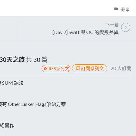
檢舉
下一篇
[Day 2] Swift 與 OC 的變數差異
 的 30天之旅
共
30
篇
20
人訂閱
訂閱系列文
RSS系列文
Y 與 SUM 語法
默認沒有 Other Linker Flags解決方案
單介紹實作