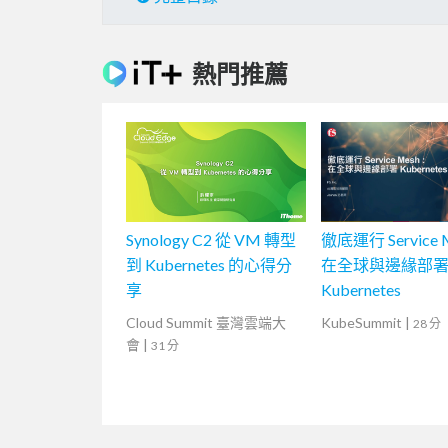
熱門推薦
Synology C2 從 VM 轉型
徹底運行 Service 
到 Kubernetes 的心得分
在全球與邊緣部
享
Kubernetes
Cloud Summit 臺灣雲端大
KubeSummit
|
28 分
會
|
31 分