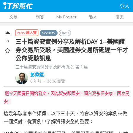
登入
文章
問答
My Project
徵才
聊天
Security
DAY
1
2019 鐵人賽
5
三十篇資安實例分享及解析DAY 1--美國證
券交易所受駭，美國證券交易所延遲一年才
公佈受駭訊息
三十篇資安實例分享及解析
系列 第
1
篇
彭偉鎧
8 年前
‧
3606
瀏覽
選今天國慶日開始發文，因為資安即國安，願台灣永保安康，國泰民
安!
這幾年駭客事件頻傳，以下三十天，將會以資安的案例來做
一個探討，從實例中了解資訊安全的重要：