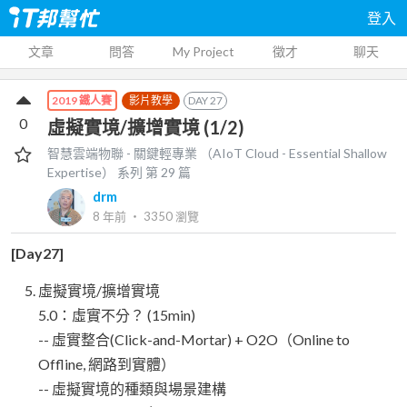
登入
文章
問答
My Project
徵才
聊天
影片教學
DAY
27
2019 鐵人賽
0
虛擬實境/擴增實境 (1/2)
智慧雲端物聯 - 關鍵輕專業 （AIoT Cloud - Essential Shallow
Expertise）
系列 第
29
篇
drm
8 年前
‧
3350
瀏覽
[Day27]
虛擬實境/擴增實境
5.0：虛實不分？ (15min)
-- 虛實整合(Click-and-Mortar) + O2O（Online to
Offline, 網路到實體）
-- 虛擬實境的種類與場景建構