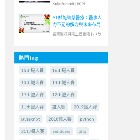
解決傳統應用與現代化雲
KubeSummit
|
80 分
原生鴻溝
AI 賦能智慧醫療：醫事人
力不足的解方與未來布局
臺灣醫院資訊主管會議
|
23 分
熱門tag
15th鐵人賽
16th鐵人賽
13th鐵人賽
14th鐵人賽
17th鐵人賽
12th鐵人賽
11th鐵人賽
鐵人賽
2019鐵人賽
javascript
2018鐵人賽
python
2017鐵人賽
windows
php