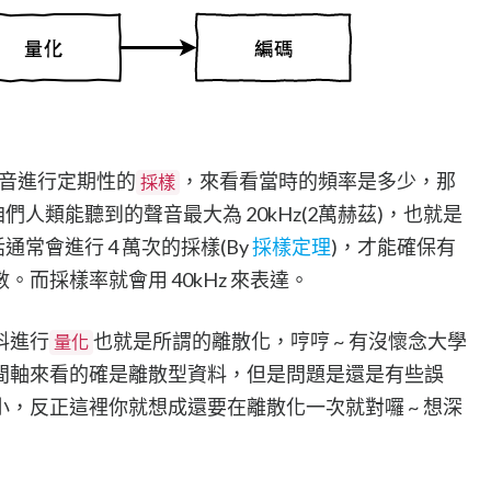
聲音進行定期性的
，來看看當時的頻率是多少，那
採樣
們人類能聽到的聲音最大為 20kHz(2萬赫茲)，也就是
話通常會進行 4 萬次的採樣(By
採樣定理
)，才能確保有
而採樣率就會用 40kHz 來表達。
料進行
也就是所謂的離散化，哼哼 ~ 有沒懷念大學
量化
間軸來看的確是離散型資料，但是問題是還是有些誤
，反正這裡你就想成還要在離散化一次就對囉 ~ 想深