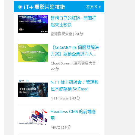
看影片追技術
看更多
建構自己的紅隊 - 開圖打
起來比較快
臺灣資安大會
|
24 分
【GIGABYTE 伺服器解決
方案】啟動企業邁向人工
智慧應用的一站式解決方
Cloud Summit 臺灣雲端大會
|
案
22 分
NTT 線上研討會：管理數
位基礎架構 So Easy!
NTT Taiwan
|
43 分
Headless CMS 的前端應
用
MWC
|
29 分