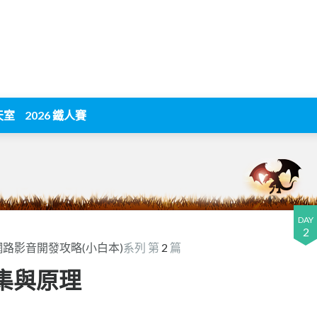
天室
2026 鐵人賽
DAY
2
網路影音開發攻略(小白本)
系列 第
2
篇
採集與原理