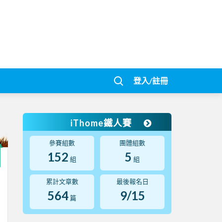
登入/註冊
iThome鐵人賽
參賽組數
團體組數
152
5
組
組
累計文章數
最後報名日
564
9/15
篇