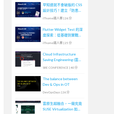
早知道就不會破版的 CSS
設計技巧！建立「防患未
然」的匠人心態
iThome鐵人賽
|
26 分
Flutter Widget Test 的深
度探索：從基礎到實戰經
驗分享
iThome鐵人賽
|
25 分
Cloud Infrastructure
Saving Engineering (雲端
省錢工程)
SRE CONFERENCE
|
40 分
The balance between
Dev & Ops in OT
DevOpsDays
|
26 分
雲原生超融合，一窺究竟
SUSE Virtualization 如何