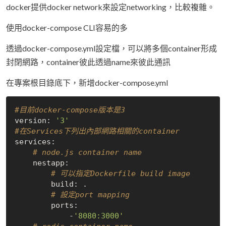
docker提供docker network來設定networking，比較複雜。
使用docker-compose CLI容易的多
透過docker-compose.yml設定檔，可以將多個container形成
封閉網路，container彼此透過name來彼此通訊
在專案根目錄底下，新增docker-compose.yml
#目前docker-compose版本是3
version: 
'3'
#在Services下列出內部網路相關的container
services: 

# node.js container name
    nestapp:

# 可以指定Dockerfile build image
        build: .

# 設定port mapping
        ports: 

            -
'8080:3000'