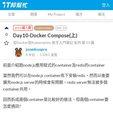
登入
文章
問答
My Project
徵才
聊天
Kubernetes
DAY
10
2019 鐵人賽
0
Day10-Docker Compose(上)
從Docker到Kubernetes-新手入門筆記
系列 第
10
篇
joombuopre
8 年前
‧
13061
瀏覽
前面介紹跑node.js應用程式的container及redis的container
當然我們可以在node.js container底下安裝redis，然而以後要
擴充node.js server的時候會有問題，redis server無法被多個
container共用。
因而拆成兩個container是比較好的做法，但兩個container要
怎麼通訊?