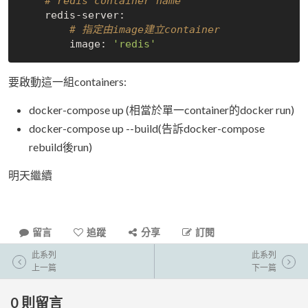
# redis container name   
    redis-server:

# 指定由image建立container
        image: 
'redis'
要啟動這一組containers:
docker-compose up (相當於單一container的docker run)
docker-compose up --build(告訴docker-compose
rebuild後run)
明天繼續
留言
追蹤
分享
訂閱
此系列
此系列
上一篇
下一篇
0
則留言