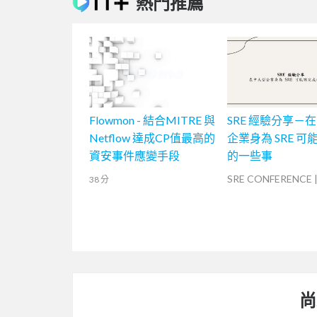
熱門推薦
Flowmon - 結合MITRE 與
SRE 經驗分享－
Netflow 達成CP值最高的
企業身為 SRE 可
資安事件應變手段
的一些事
SRE CONFERENCE
38 分
尚