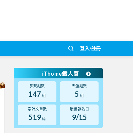
登入/註冊
iThome鐵人賽
參賽組數
團體組數
147
5
組
組
累計文章數
最後報名日
519
9/15
篇