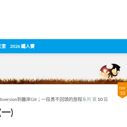
天室
2026 鐵人賽
DAY
10
ubversion到離岸Git；一段勇不回頭的旅程
系列 第
10
篇
一)