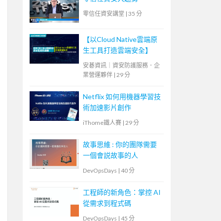
零信任資安講堂
|
35 分
【以Cloud Native雲端原
生工具打造雲端安全】
安碁資訊｜資安防護服務．企
業營運夥伴
|
29 分
Netflix 如何用機器學習技
術加速影片創作
iThome鐵人賽
|
29 分
故事思維 : 你的團隊需要
一個會説故事的人
DevOpsDays
|
40 分
工程師的新角色：掌控 AI
從需求到程式碼
DevOpsDays
|
45 分