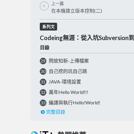
上一篇
在本機建立版本控制(二)
系列文
Codeing無涯：從入坑Subvers
目錄
問故知新-上傳檔案
29
自己挖的坑自己跳
30
JAVA-環境設置
31
萬年Hello World!!!
32
編譯與執行Hello!World!
33
完整目錄