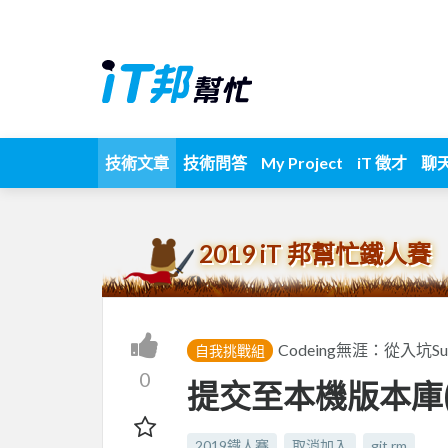
技術文章
技術問答
My Project
iT 徵才
聊
2019 iT 邦幫忙鐵人賽
Codeing無涯：從入坑S
自我挑戰組
0
提交至本機版本庫(
2019鐵人賽
取消加入
git rm