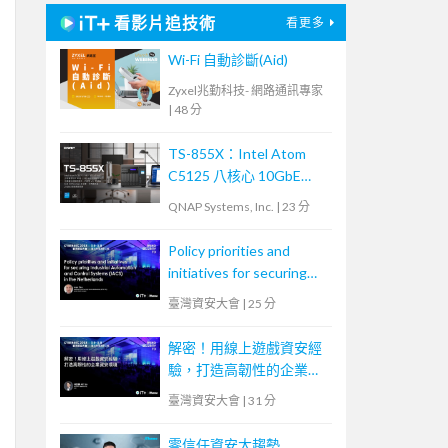
看影片追技術
看更多
Wi-Fi 自動診斷(Aid)
Zyxel兆勤科技- 網路通訊專家
|
48 分
TS-855X：Intel Atom
C5125 八核心 10GbE
NAS，內建雙 M.2 NVMe
QNAP Systems, Inc.
|
23 分
SSD 及 PCIe Gen 3 插
槽，大容量混合式儲存架
Policy priorities and
構適合中小企業備份及監
initiatives for securing
控應用
Industrial Automation
臺灣資安大會
|
25 分
and Control Systems
(IACS) in the
解密！用線上遊戲資安經
Netherlands
驗，打造高韌性的企業資
安環境
臺灣資安大會
|
31 分
零信任資安大趨勢