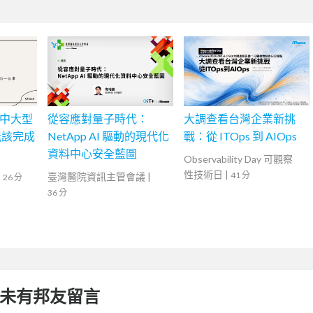
在中大型
從容應對量子時代：
大調查看台灣企業新挑
能該完成
NetApp AI 驅動的現代化
戰：從 ITOps 到 AIOps
資料中心安全藍圖
Observability Day 可觀察
性技術日
|
41 分
|
臺灣醫院資訊主管會議
|
26 分
36 分
未有邦友留言