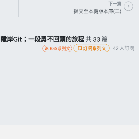
下一篇
提交至本機版本庫(二)
ion到離岸Git；一段勇不回頭的旅程
共
33
篇
42
人訂閱
訂閱系列文
RSS系列文