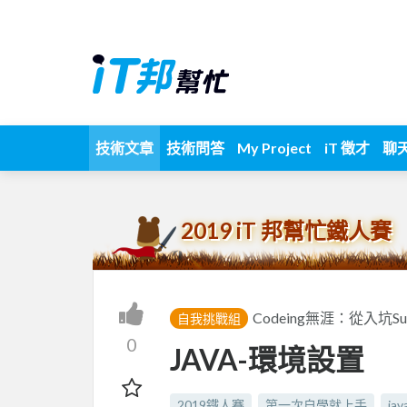
技術文章
技術問答
My Project
iT 徵才
聊
2019 iT 邦幫忙鐵人賽
Codeing無涯：從入坑S
自我挑戰組
0
JAVA-環境設置
2019鐵人賽
第一次自學就上手
jav