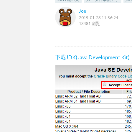
Joe
2019-01-23 11:56:24
13481 瀏覽
下載JDK(Java Development Kit)