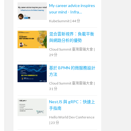
My career advice inspires
your mind - Infra
Architect
KubeSummit
|
44 分
混合雲新視界：負載平衡
與網路分析的優勢
Cloud Summit 臺灣雲端大會
|
29 分
基於 BPMN 的微服務設計
方法
Cloud Summit 臺灣雲端大會
|
31 分
NestJS 與 gRPC：快速上
手指南
Hello World Dev Conference
|
23 分