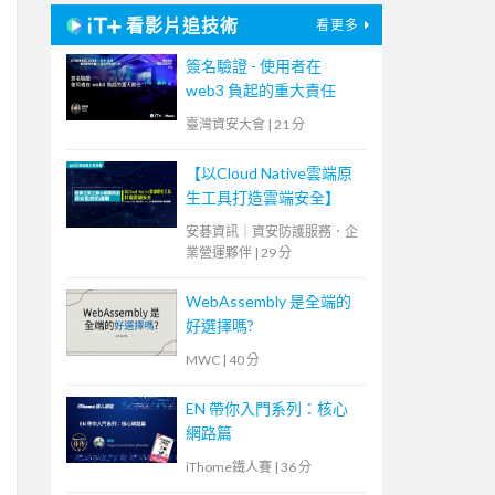
看影片追技術
看更多
簽名驗證 - 使用者在
web3 負起的重大責任
臺灣資安大會
|
21 分
【以Cloud Native雲端原
生工具打造雲端安全】
安碁資訊｜資安防護服務．企
業營運夥伴
|
29 分
WebAssembly 是全端的
好選擇嗎?
MWC
|
40 分
EN 帶你入門系列：核心
網路篇
iThome鐵人賽
|
36 分