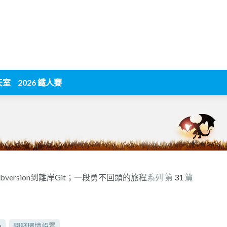
天室
2026 鐵人賽
ubversion到離岸Git；一段勇不回頭的旅程
系列 第
31
篇
a
開發環境設置