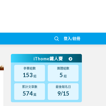
登入/註冊
iThome鐵人賽
參賽組數
團體組數
153
5
組
組
累計文章數
最後報名日
574
9/15
篇