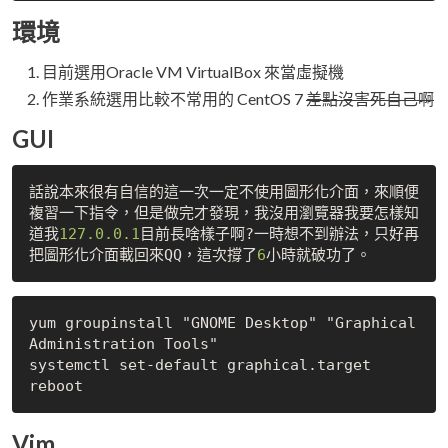
環境
目前選用Oracle VM VirtualBox 來當虛擬機
作業系統選用比較不常用的 CentOS 7
差點沒害死自己啊
GUI
話說本來很有自信的這一次一定不使用圖形化介面，來順便
複習一下指令，但是做完才發現，我沒用瀏覽器我要怎樣知
道我
127.0
.0
.1
目前長啥樣子啊?一時想不到辦法，只好再
把圖形化介面載回來QQ，這次撐了
6
yum groupinstall "GNOME Desktop" "Graphical 
Administration Tools"

systemctl set-default graphical.target

Vim