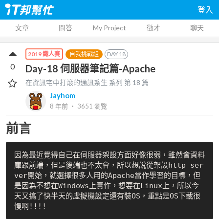
登入
文章
問答
My Project
徵才
聊天
自我挑戰組
DAY
18
2019 鐵人賽
0
Day-18 伺服器筆記篇-Apache
在資訊宅中打滾的通訊系生
系列 第
18
篇
Jayhom
8 年前
‧
3651
瀏覽
前言
因為最近覺得自己在伺服器架設方面好像很弱，雖然會資料
庫跟前端，但是後端也不太會，所以想說從架設http ser
ver開始，就選擇很多人用的Apache當作學習的目標，但
是因為不想在Windows上實作，想要在Linux上，所以今
天又搞了快半天的虛擬機設定還有裝OS，重點是OS下載很