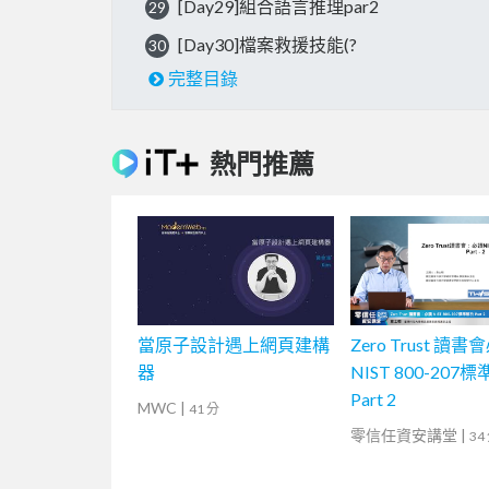
[Day29]組合語言推理par2
29
[Day30]檔案救援技能(?
30
完整目錄
熱門推薦
當原子設計遇上網頁建構
Zero Trust 讀書
器
NIST 800-207
Part 2
MWC
|
41 分
零信任資安講堂
|
34