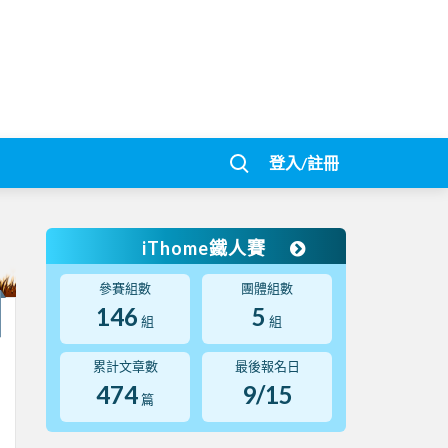
登入/註冊
iThome鐵人賽
參賽組數
團體組數
146
5
組
組
累計文章數
最後報名日
474
9/15
篇