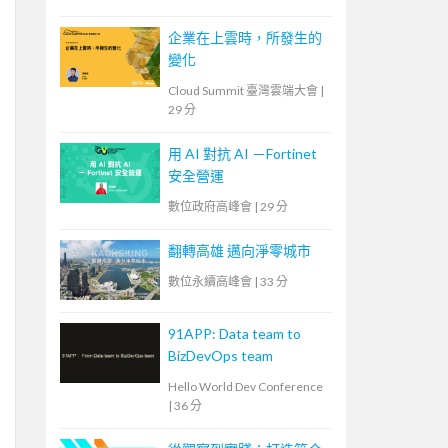
企業在上雲時，所發生的
變化
Cloud Summit 臺灣雲端大會
|
29 分
用 AI 對抗 AI －Fortinet
安全營運
數位政府高峰會
|
29 分
翻轉高雄 邁向淨零城市
數位永續高峰會
|
33 分
91APP: Data team to
BizDevOps team
Hello World Dev Conference
|
36 分