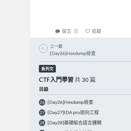
留言
1
追蹤
上一篇
[Day26]Hexdump檢查
系列文
CTF入門學習
共
30
篇
目錄
[Day26]Hexdump檢查
26
[Day27]IDA pro逆向工程
27
[Day28]基礎組合語言邏輯
28