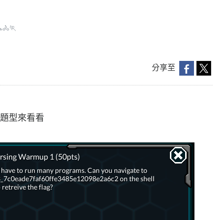
🚴‍🏃
分享至
ng的題型來看看