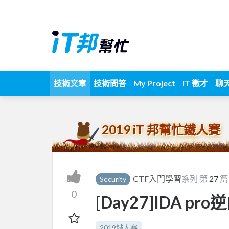
技術文章
技術問答
My Project
iT 徵才
聊
2019 iT 邦幫忙鐵人賽
CTF入門學習
系列 第
27
篇
Security
0
[Day27]IDA pr
2019鐵人賽