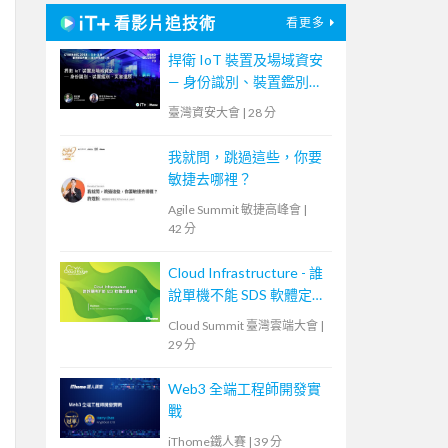
看影片追技術
看更多
捍衛 IoT 裝置及場域資安
— 身份識別、裝置鑑別、
災害還原
臺灣資安大會
|
28 分
我就問，跳過這些，你要
敏捷去哪裡？
Agile Summit 敏捷高峰會
|
42 分
Cloud Infrastructure - 誰
說單機不能 SDS 軟體定義
儲存
Cloud Summit 臺灣雲端大會
|
29 分
Web3 全端工程師開發實
戰
iThome鐵人賽
|
39 分