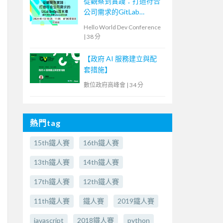
從觀察到實踐：打造符合
公司需求的GitLab
DevOps流水線
Hello World Dev Conference
|
38 分
【政府 AI 服務建立與配
套措施】
數位政府高峰會
|
34 分
熱門tag
15th鐵人賽
16th鐵人賽
13th鐵人賽
14th鐵人賽
17th鐵人賽
12th鐵人賽
11th鐵人賽
鐵人賽
2019鐵人賽
javascript
2018鐵人賽
python