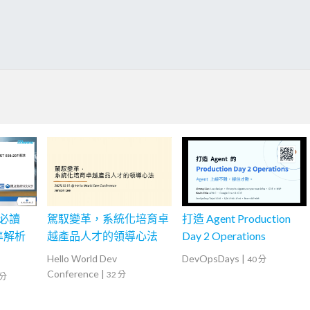
會必讀
駕馭變革，系統化培育卓
打造 Agent Production
標準解析
越產品人才的領導心法
Day 2 Operations
Hello World Dev
DevOpsDays
|
40 分
Conference
|
32 分
 分