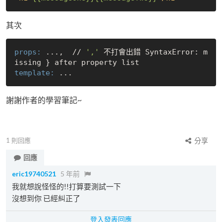
其次
props:
 ...,  // 
','
 不打會出錯 SyntaxError: m
template:
謝謝作者的學習筆記~
1
則回應
分享
回應
eric19740521
5 年前
我就想說怪怪的!!打算要測試一下
沒想到你 已經糾正了
登入發表回應