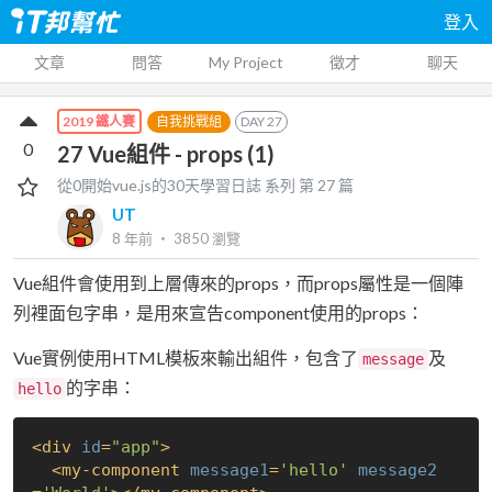
登入
文章
問答
My Project
徵才
聊天
自我挑戰組
DAY
27
2019 鐵人賽
0
27 Vue組件 - props (1)
從0開始vue.js的30天學習日誌
系列 第
27
篇
UT
8 年前
‧
3850
瀏覽
Vue組件會使用到上層傳來的props，而props屬性是一個陣
列裡面包字串，是用來宣告component使用的props：
Vue實例使用HTML模板來輸出組件，包含了
及
message
的字串：
hello
<
div
id
=
"app"
>
<
my-component
message1
=
'hello'
message2