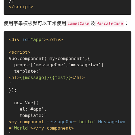
</
script
>
使用字串模板就可以正常使用
及
：
camelCase
PascaleCase
<
div
id
=
"app"
>
</
div
>
<
script
>
Vue.component('my-component',{

  props:['messageOne','messageTwo']

<
h1
>
{{message}}
{{test}}
</
h1
>
`

});

  new Vue({

    el:'#app',

<
my-component
messageOne
=
'hello'
MessageTwo
=
'World'
>
</
my-component
>
`
