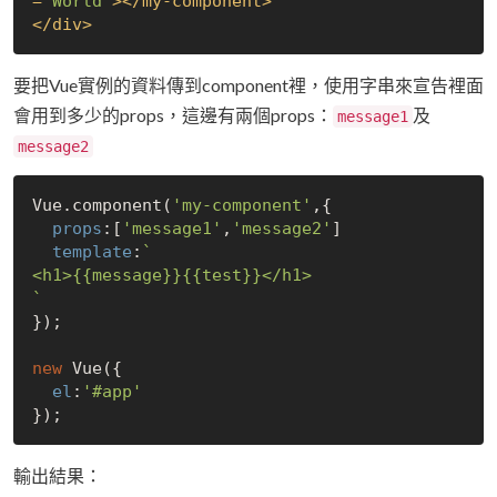
=
'World'
>
</
my-component
>
</
div
>
要把Vue實例的資料傳到component裡，使用字串來宣告裡面
會用到多少的props，這邊有兩個props：
及
message1
message2
Vue.component(
'my-component'
,{

props
:[
'message1'
,
'message2'
]

template
:
`

<h1>{{message}}{{test}}</h1>

`
});

new
 Vue({

el
:
'#app'
輸出結果：