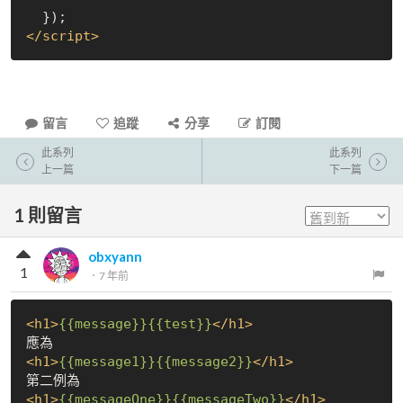
</
script
>
留言
追蹤
分享
訂閱
此系列
此系列
上一篇
下一篇
1
則留言
obxyann
1
．
7 年前
<
h1
>
{{message}}
{{test}}
</
h1
>
<
h1
>
{{message1}}
{{message2}}
</
h1
>
<
h1
>
{{messageOne}}
{{messageTwo}}
</
h1
>