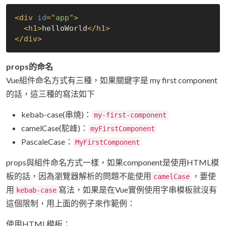
<
div
id
=
"app"
>
<
h1
>
helloWorld
</
h1
>
</
div
>
props的命名
Vue組件命名方式有三種，如果關鍵字是 my first component
的話，這三種的寫法如下
kebab-case(串燒)：
my-first-component
camelCase(駝峰)：
myFirstComponent
PascaleCase：
MyFirstComponent
props與組件命名方式一樣，如果component是使用HTML模
板的話，因為瀏覽器解析的問題不能使用
，要使
camelCase
用
寫法，如果是在Vue實例使用字串模板就沒有
kebab-case
這個限制，用上面的例子來作範例：
使用HTML模板：