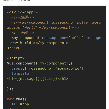
<
div
id
=
"app"
>
<!--錯誤-->
<!--<my-component messageOne='hello' mess
ageTwo='World'></my-component>-->
<!--正確-->
<
my-component
message-one
=
'hello'
message
-two
=
'World'
>
</
my-component
>
</
div
>
<
script
>
Vue.component(
'my-component'
,{

props
:[
'messageOne'
,
'messageTwo'
]

template
:
`

<h1>{{message}}{{test}}</h1>

`
});

new
 Vue({

el
:
'#app'