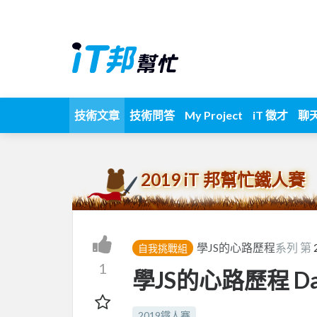
技術文章
技術問答
My Project
iT 徵才
聊
2019 iT 邦幫忙鐵人賽
學JS的心路歷程
系列 第
自我挑戰組
1
學JS的心路歷程 Day28
2019鐵人賽