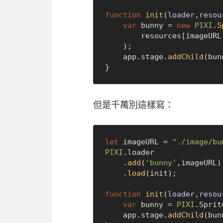
function
init
(
loader,resou
var
 bunny = 
new
PIXI
.
S
        resources[imageUR
    );

    app.
stage
.
addChild
(bun
但是千萬別這樣寫：
let
 imageURL = 
"./image/bu
PIXI
.
loader
    .
add
(
'bunny'
,imageURL)

    .
load
(init);

function
init
(
loader,resou
var
 bunny = 
PIXI
.
Sprit
    app.
stage
.
addChild
(bun