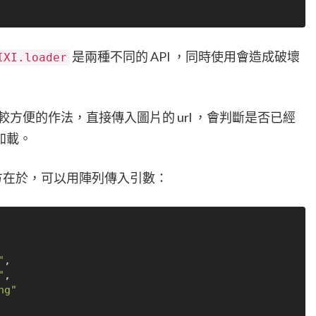
是兩種不同的 API ，同時使用會造成破壞
IXI.loader
較方便的作法，直接傳入圖片的 url ，會判斷是否已經
加載。
方在於，可以用陣列傳入引數：
"
,

"
,

ng"