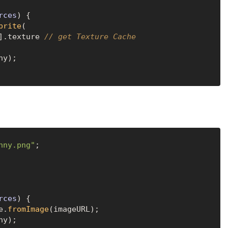
rces
) {

prite
(

L].
texture
// get Texture Cache
ny);

nny.png"
rces
) {

e
.
fromImage
(imageURL); 

ny);
