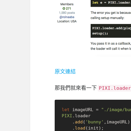
原文連結
那我們就來看一下
PIXI.loader
let
 imageURL = 
"./image/bu
PIXI
.
loader
    .
add
(
'bunny'
,imageURL)

    .
load
(init);
