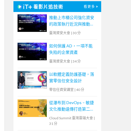
看影片追技術
看更多
推動上市櫃公司強化資安
的政策執行近況與推動事
宜
臺灣資安大會
|
30 分
如何保護 AD，一項不能
失陷的企業資產
臺灣資安大會
|
34 分
以軟體定義防護基礎，落
實零信任安全設計
零信任資安講堂
|
40 分
從瀑布到 DevOps – 敏捷
文化推動遠傳打造第二成
長曲線
Cloud Summit 臺灣雲端大會
|
31 分