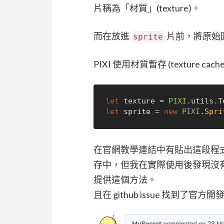
片稱為「材質」(texture)。
而在放進
片前，將原始圖片
sprite
PIXI 使用材質暫存 (texture 
let
 texture = 
PIXI
.
utils
.
T
let
 sprite = 
new
PIXI
.
Spri
在官網教學連結中有貼出這段程
存中，但我在實際使用後發現沒
提供這個方法。
且在 github issue 找到了官方