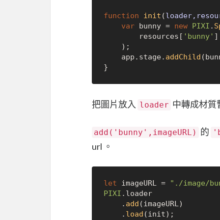
function
init
(
loader,resou
var
 bunny = 
new
PIXI
.
S
        resources[
'bunny'
]
    );

    app.
stage
.
addChild
(bun
把圖片放入
中轉成材質
loader
的
add('bunny',imageURL)
'
url 。
let
 imageURL = 
"./image/bu
PIXI
.
loader
    .
add
(imageURL)

    .
load
(init);
