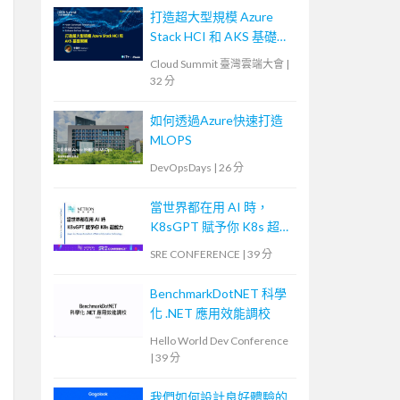
打造超大型規模 Azure
Stack HCI 和 AKS 基礎架
構
Cloud Summit 臺灣雲端大會
|
32 分
如何透過Azure快速打造
MLOPS
DevOpsDays
|
26 分
當世界都在用 AI 時，
K8sGPT 賦予你 K8s 超能
力
SRE CONFERENCE
|
39 分
BenchmarkDotNET 科學
化 .NET 應用效能調校
Hello World Dev Conference
|
39 分
我們如何設計良好體驗的