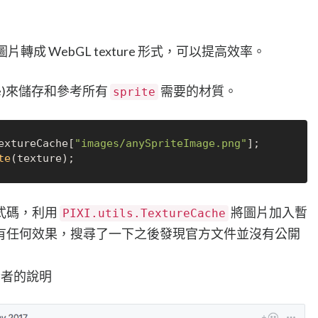
轉成 WebGL texture 形式，可以提高效率。
cache)來儲存和參考所有
需要的材質。
sprite
extureCache
[
"images/anySpriteImage.png"
te
式碼，利用
將圖片加入暫
PIXI.utils.TextureCache
有任何效果，搜尋了一下之後發現官方文件並沒有公開
開發者的說明