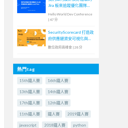
Jira 板來追蹤優化團隊
Lead Time
Hello World Dev Conference
|
47 分
SecurityScorecard 打造政
府供應鏈資安可視化與治
理機制
數位政府高峰會
|
28 分
熱門tag
15th鐵人賽
16th鐵人賽
13th鐵人賽
14th鐵人賽
17th鐵人賽
12th鐵人賽
11th鐵人賽
鐵人賽
2019鐵人賽
javascript
2018鐵人賽
python