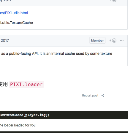
使用
PIXI.loader