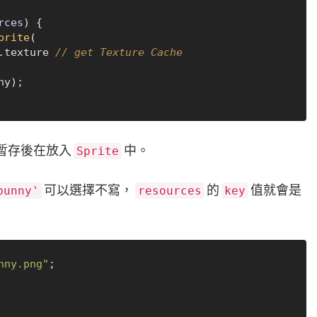
rces
) {

prite
(

.
texture
// get Texture Cache
ny);

暫存後在放入
中。
Sprite
可以選擇不寫，
的
值就會是
bunny'
resources
key
nny.png"