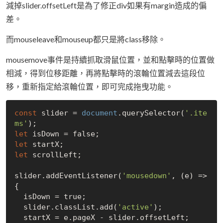
減掉slider.offsetLeft是為了修正div如果有margin造成的偏
差。
而mouseleave和mouseup都只是將class移除。
mousemove事件是持續抓取滑鼠位置，並和點擊時的位置做
相減，得到位移距離，再將點擊時的滾輪位置減去這段位
移，重新指定給滾輪位置，即可完成拖曳功能。
const
 slider = 
document
.querySelector(
'.ite
ms'
let
 isDown = 
false
let
let
 scrollLeft;

slider.addEventListener(
'mousedown'
, (e) => 
{

  isDown = 
true
;

  slider.classList.add(
'active'
);

  startX = e.pageX - slider.offsetLeft;
