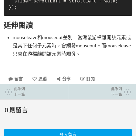
  slider.scrollLeft = scrollLeft - walk;

延伸閱讀
mouseleave和mouseout差別：當滑鼠游標離開該元素或
是其下任何子元素時，會觸發mouseout。而mouseleave
只會在游標離開該元素時觸發。
留言
追蹤
分享
訂閱
此系列
此系列
上一篇
下一篇
0
則留言
登入留言