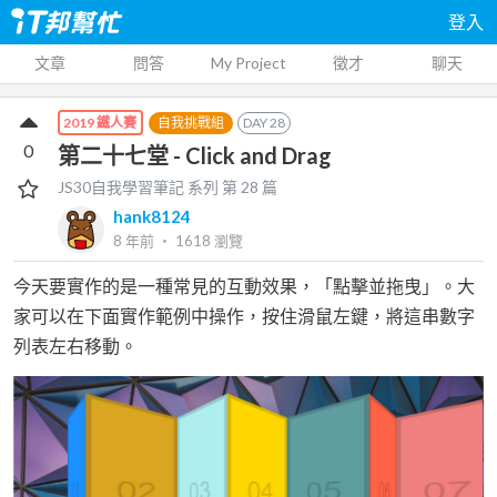
登入
文章
問答
My Project
徵才
聊天
自我挑戰組
DAY
28
2019 鐵人賽
0
第二十七堂 - Click and Drag
JS30自我學習筆記
系列 第
28
篇
hank8124
8 年前
‧
1618
瀏覽
今天要實作的是一種常見的互動效果，「點擊並拖曳」。大
家可以在下面實作範例中操作，按住滑鼠左鍵，將這串數字
列表左右移動。