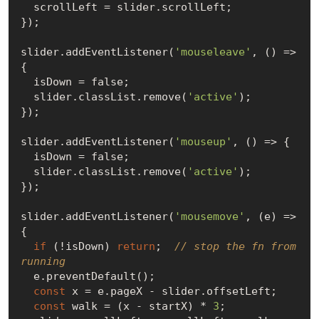
  scrollLeft = slider.scrollLeft;

});

slider.addEventListener(
'mouseleave'
, () => 
{

  isDown = 
false
;

  slider.classList.remove(
'active'
);

});

slider.addEventListener(
'mouseup'
, () => {

  isDown = 
false
;

  slider.classList.remove(
'active'
);

});

slider.addEventListener(
'mousemove'
, (e) => 
{

if
 (!isDown) 
return
;  
// stop the fn from 
running
  e.preventDefault();

const
 x = e.pageX - slider.offsetLeft;

const
 walk = (x - startX) * 
3
;
