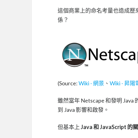
這個商業上的命名考量也造成歷來許多人
係？
(Source:
Wiki - 網景
、
Wiki - 昇
雖然當年 Netscape 和發明 Jav
到 Java 影響和啟發。
但基本上
Java 和 JavaScr