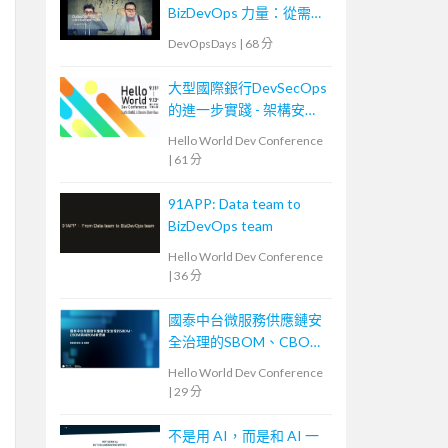
BizDevOps 力量：從需求
轉換到團隊內外溝通
DevOpsDays
|
68 分
大型國際銀行DevSecOps
的進一步實踐 - 架構安全
左移
Hello World Dev Conference
|
61 分
91APP: Data team to
BizDevOps team
Hello World Dev Conference
|
36 分
國泰中台微服務供應鏈安
全治理的SBOM、CBOM
與AIBOM新思維
Hello World Dev Conference
|
29 分
不是用 AI，而是和 AI 一