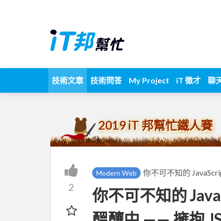
技術文章
技術問答
My Project
iT 徵才
聊
2019 iT 邦幫忙鐵人賽
你不可不知的 JavaScr
Modern Web
2
你不可不知的 JavaS
醞釀中 —— 擁抱 J