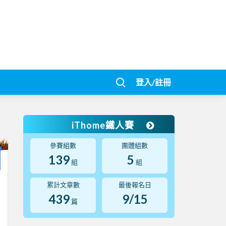
登入/註冊
iThome鐵人賽
參賽組數
團體組數
139
5
組
組
累計文章數
最後報名日
439
9/15
篇