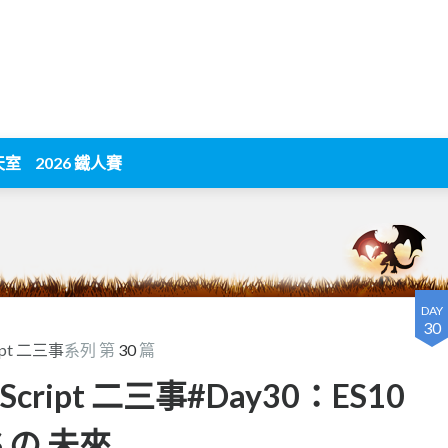
天室
2026 鐵人賽
DAY
30
ipt 二三事
系列 第
30
篇
cript 二三事#Day30：ES10
S の 未來