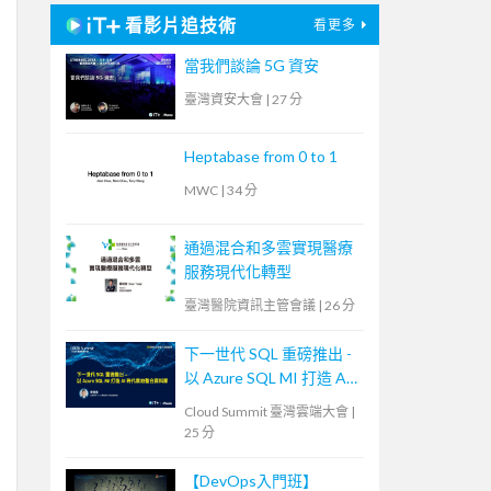
看影片追技術
看更多
當我們談論 5G 資安
臺灣資安大會
|
27 分
Heptabase from 0 to 1
MWC
|
34 分
通過混合和多雲實現醫療
服務現代化轉型
臺灣醫院資訊主管會議
|
26 分
下一世代 SQL 重磅推出 -
以 Azure SQL MI 打造 AI
時代雲地整合資料庫
Cloud Summit 臺灣雲端大會
|
25 分
【DevOps入門班】