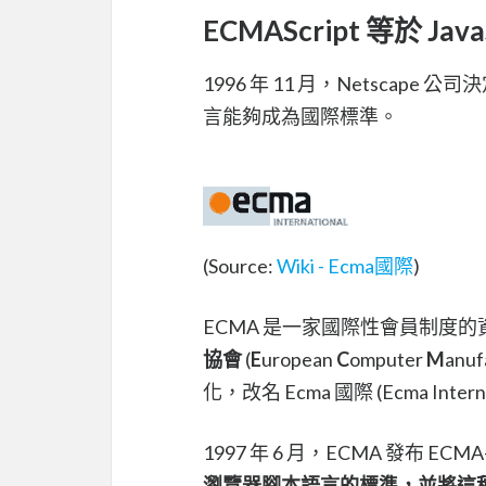
ECMAScript 等於 Java
1996 年 11 月，Netscape 
言能夠成為國際標準。
(Source:
Wiki - Ecma國際
)
ECMA 是一家國際性會員制度的
協會
(
E
uropean
C
omputer
M
anuf
化，改名 Ecma 國際 (Ecma Interna
1997 年 6 月，ECMA 發布 EC
瀏覽器腳本語言的標準，並將這種語言