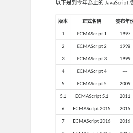
以下是到今年為止的 JavaScri
版本
正式名稱
發布年
1
ECMAScript 1
1997
2
ECMAScript 2
1998
3
ECMAScript 3
1999
4
ECMAScript 4
---
5
ECMAScript 5
2009
5.1
ECMAScript 5.1
2011
6
ECMAScript 2015
2015
7
ECMAScript 2016
2016