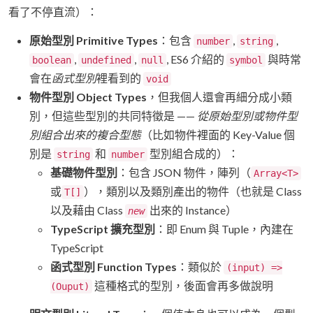
看了不停直流）：
原始型別 Primitive Types
：包含
,
,
number
string
,
,
, ES6 介紹的
與時常
boolean
undefined
null
symbol
會在
函式型別
裡看到的
void
物件型別 Object Types
，但我個人還會再細分成小類
別，但這些型別的共同特徵是 ——
從原始型別或物件型
別組合出來的複合型態
（比如物件裡面的 Key-Value 個
別是
和
型別組合成的）：
string
number
基礎物件型別
：包含 JSON 物件，陣列（
Array<T>
或
），類別以及類別產出的物件（也就是 Class
T[]
以及藉由 Class
出來的 Instance）
new
TypeScript 擴充型別
：即 Enum 與 Tuple，內建在
TypeScript
函式型別 Function Types
：類似於
(input) =>
這種格式的型別，後面會再多做說明
(Ouput)