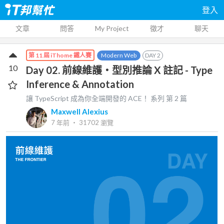
登入
文章
問答
My Project
徵才
聊天
Modern Web
DAY
2
第 11 屆 iThome 鐵人賽
10
Day 02. 前線維護・型別推論 X 註記 - Type
Inference & Annotation
讓 TypeScript 成為你全端開發的 ACE！
系列 第
2
篇
Maxwell Alexius
7 年前
‧
31702
瀏覽