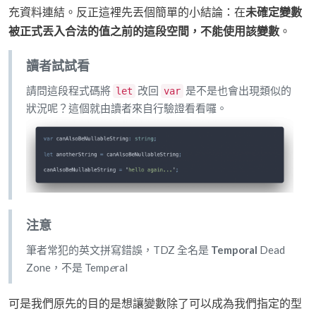
充資料連結。反正這裡先丟個簡單的小結論：在
未確定變數
被正式丟入合法的值之前的這段空間，不能使用該變數
。
讀者試試看
請問這段程式碼將
改回
是不是也會出現類似的
let
var
狀況呢？這個就由讀者來自行驗證看看囉。
注意
筆者常犯的英文拼寫錯誤，TDZ 全名是
Temporal
Dead
Zone，不是 Temp
e
ral
可是我們原先的目的是想讓變數除了可以成為我們指定的型