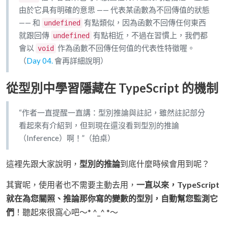
由於它具有明確的意思 —— 代表某函數為不回傳值的狀態
—— 和
有點類似，因為函數不回傳任何東西
undefined
就跟回傳
有點相近，不過在習慣上，我們都
undefined
會以
作為函數不回傳任何值的代表性特徵喔。
void
（
Day 04.
會再詳細說明）
從型別中學習隱藏在 TypeScript 的機制
“作者一直提醒一直講：型別推論與註記，雖然註記部分
看起來有介紹到，但到現在還沒看到型別的推論
（Inference）啊！”（拍桌）
這裡先跟大家說明，
型別的推論
到底什麼時候會用到呢？
其實呢，使用者也不需要主動去用，
一直以來，TypeScript
就在為您關照、推論那你寫的變數的型別，自動幫您監測它
們
！聽起來很窩心吧～* ^_^ *～