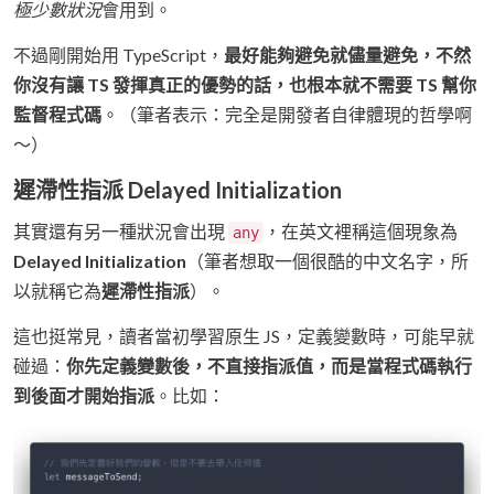
極少數狀況
會用到。
不過剛開始用 TypeScript，
最好能夠避免就儘量避免，不然
你沒有讓 TS 發揮真正的優勢的話，也根本就不需要 TS 幫你
監督程式碼
。（筆者表示：完全是開發者自律體現的哲學啊
～）
遲滯性指派 Delayed Initialization
其實還有另一種狀況會出現
，在英文裡稱這個現象為
any
Delayed Initialization
（筆者想取一個很酷的中文名字，所
以就稱它為
遲滯性指派
）。
這也挺常見，讀者當初學習原生 JS，定義變數時，可能早就
碰過：
你先定義變數後，不直接指派值，而是當程式碼執行
到後面才開始指派
。比如：