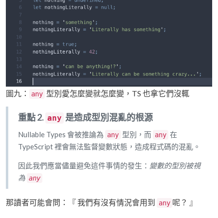
圖九：
型別愛怎麼變就怎麼變，TS 也拿它們沒輒
any
重點 2.
是造成型別混亂的根源
any
Nullable Types 會被推論為
型別，而
在
any
any
TypeScript 裡會無法監督變數狀態，造成程式碼的混亂。
因此我們應當儘量避免這件事情的發生：
變數的型別被視
為
any
那讀者可能會問：『 我們有沒有情況會用到
呢？ 』
any