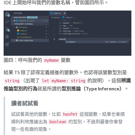
IDE 上開始呼叫我們的變數名稱，譬如圖四所示。
圖四：呼叫我們的
變數
myName
結果 TS 除了認得定義過後的變數外，也認得該變數型別是
（出現了
的說明），這個
辨識
string
let myName: string
推論型別的行為
就是所謂的
型別推論（Type Inference）
。
讀者試試看
試試看其他的變數，比如
這個變數，結果也會順
hasPet
順利利地推論出為
的型別。不過到最後你會發
boolean
現一些有趣的現象。