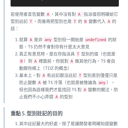
若使用者宣告變數
，其中沒有對
指派值但明確給它
A
A
型別註記
，而後再把型別也是
的
變數代入
的
T
T
B
A
話：
就算
是非
型別但一開始是
的狀
A
any
undefined
態，TS 仍然不會對你有什麼太大意見
真正有意見時，是在你指派具
型別的值（也就是
T
）到
裡面前，你就對
做其他行為，TS 會自
B
A
A
動跟你槓上（TDZ 的概念）
基本上，對
有註記跟沒註記
型別差別僅僅只是
A
T
防止變數
被 TS 冷落（也就是被推論為
），
A
any
但也因為這樣我們才能找回 TS 對
變數的關注，防
A
止我們不小心弄錯
的型別
A
重點 5. 型別註記的目的
其中註記最大的好處，除了是讓開發者明確知道變數