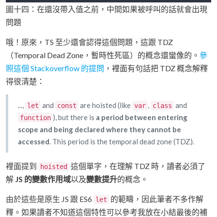
圖十四：在還沒帶入值之前，中間如果被呼叫的話就會出現
問題
哦！原來，TS 至少還會認得這個問題，這跟 TDZ
（Temporal Dead Zone，暫時性死區）的概念還蠻像的。
參
照這個 Stackoverflow 的提問
，裡面有句話把 TDZ 概念解釋
得很清楚：
...,
and
are hoisted (like
,
and
let
const
var
class
), but there is
a period between entering
function
scope and being declared where they cannot be
accessed
. This period is the temporal dead zone (TDZ).
裡面提到
這個單字，在理解 TDZ 時，讀者必須了
hoisted
解
JS 的變數作用域
以及
變數提升
的概念。
由於這些是原生 JS 跟 ES6
的範疇，因此筆者不多作解
let
釋。如果讀者不知道這個特性可以參考我放在小結最後的補