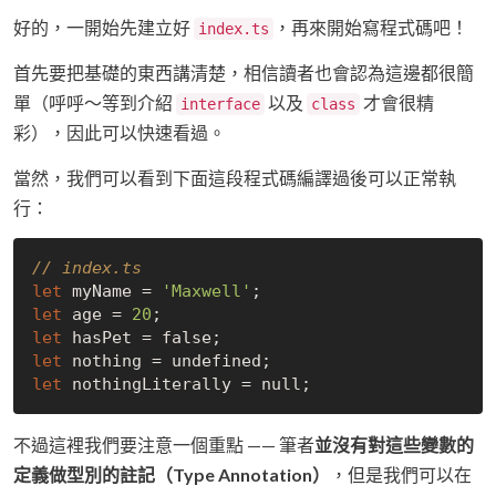
好的，一開始先建立好
，再來開始寫程式碼吧！
index.ts
首先要把基礎的東西講清楚，相信讀者也會認為這邊都很簡
單（呼呼～等到介紹
以及
才會很精
interface
class
彩），因此可以快速看過。
當然，我們可以看到下面這段程式碼編譯過後可以正常執
行：
// index.ts
let
 myName = 
'Maxwell'
let
 age = 
20
let
 hasPet = 
false
let
 nothing = 
undefined
let
 nothingLiterally = 
null
不過這裡我們要注意一個重點 —— 筆者
並沒有對這些變數的
定義做型別的註記（Type Annotation）
，但是我們可以在