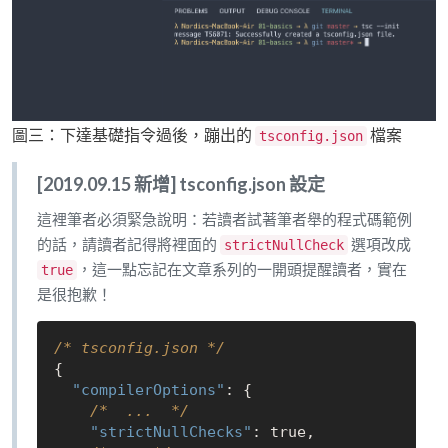
圖三：下達基礎指令過後，蹦出的
檔案
tsconfig.json
[2019.09.15 新增] tsconfig.json 設定
這裡筆者必須緊急說明：若讀者試著筆者舉的程式碼範例
的話，請讀者記得將裡面的
選項改成
strictNullCheck
，這一點忘記在文章系列的一開頭提醒讀者，實在
true
是很抱歉！
/* tsconfig.json */
{

"compilerOptions"
: {

/*  ...  */
"strictNullChecks"
: 
true
,
