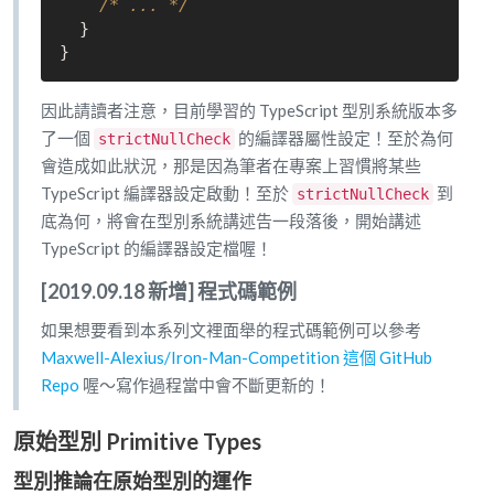
/* ... */
  }

因此請讀者注意，目前學習的 TypeScript 型別系統版本多
了一個
的編譯器屬性設定！至於為何
strictNullCheck
會造成如此狀況，那是因為筆者在專案上習慣將某些
TypeScript 編譯器設定啟動！至於
到
strictNullCheck
底為何，將會在型別系統講述告一段落後，開始講述
TypeScript 的編譯器設定檔喔！
[2019.09.18 新增] 程式碼範例
如果想要看到本系列文裡面舉的程式碼範例可以參考
Maxwell-Alexius/Iron-Man-Competition 這個 GitHub
Repo
喔～寫作過程當中會不斷更新的！
原始型別 Primitive Types
型別推論在原始型別的運作