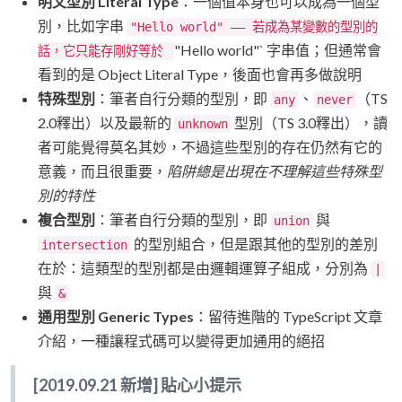
明文型別 Literal Type
：一個值本身也可以成為一個型
別，比如字串
"Hello world" —— 若成為某變數的型別的
"Hello world"` 字串值；但通常會
話，它只能存剛好等於
看到的是 Object Literal Type，後面也會再多做說明
特殊型別
：筆者自行分類的型別，即
、
（TS
any
never
2.0釋出）以及最新的
型別（TS 3.0釋出），讀
unknown
者可能覺得莫名其妙，不過這些型別的存在仍然有它的
意義，而且很重要，
陷阱總是出現在不理解這些特殊型
別的特性
複合型別
：筆者自行分類的型別，即
與
union
的型別組合，但是跟其他的型別的差別
intersection
在於：這類型的型別都是由邏輯運算子組成，分別為
|
與
&
通用型別 Generic Types
：留待進階的 TypeScript 文章
介紹，一種讓程式碼可以變得更加通用的絕招
[2019.09.21 新增] 貼心小提示