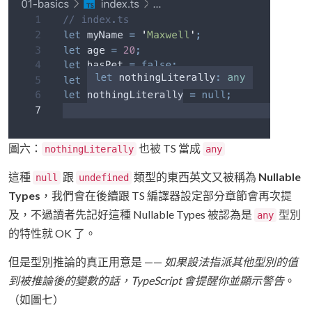
圖六：
也被 TS 當成
nothingLiterally
any
這種
跟
類型的東西英文又被稱為
Nullable
null
undefined
Types
，我們會在後續跟 TS 編譯器設定部分章節會再次提
及，不過讀者先記好這種 Nullable Types 被認為是
型別
any
的特性就 OK 了。
但是型別推論的真正用意是 ——
如果設法指派其他型別的值
到被推論後的變數的話，TypeScript 會提醒你並顯示警告
。
（如圖七）