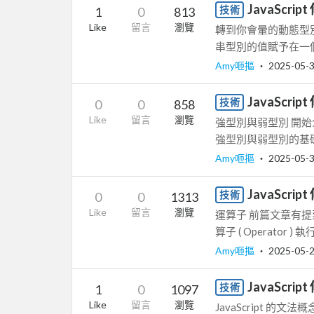
JavaScri
技術
1
0
813
Like
留言
瀏覽
轉到你會暈的動態型別 
串型別的值賦予在一個
Amy咂摳
‧
2025-05-
JavaScr
技術
0
0
858
Like
留言
瀏覽
強型別與弱型別 開始介
強型別與弱型別的基礎知
Amy咂摳
‧
2025-05-
JavaScri
技術
0
0
1313
Like
留言
瀏覽
運算子 前篇文章有提到
算子 ( Operator 
Amy咂摳
‧
2025-05-
JavaScri
技術
1
0
1097
Like
留言
瀏覽
JavaScript 