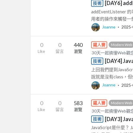
[DAY6] a
技術
addEventLis
用者的操作來觸發一些
Joanne
‧
2025-
0
0
440
鐵人賽
Modern Web
Like
留言
瀏覽
30天一起搞懂Web觀
[DAY4] J
技術
上回我們提到JavaS
說就是沒有class，但仍
Joanne
‧
2025-
0
0
583
鐵人賽
Modern Web
Like
留言
瀏覽
30天一起搞懂Web觀
[DAY3] J
技術
JavaScript是什