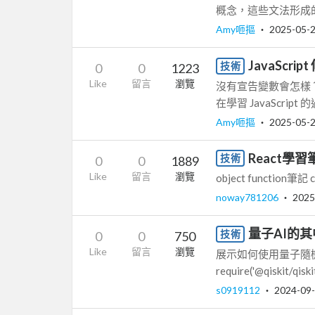
概念，這些文法形成的
Amy咂摳
‧
2025-05-
JavaScri
技術
0
0
1223
Like
留言
瀏覽
沒有宣告變數會怎樣
在學習 JavaScri
Amy咂摳
‧
2025-05-
React學習
技術
0
0
1889
Like
留言
瀏覽
object function筆記 con
noway781206
‧
2025
量子AI的其
技術
0
0
750
Like
留言
瀏覽
展示如何使用量子隨機數生成
require('@qiskit/qiskit'
s0919112
‧
2024-09