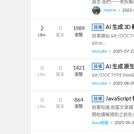
語言 我們一一來拆解這些
Joanne
‧
2025-
AI 生成 3D
技術
2
0
1989
Like
留言
瀏覽
效果類似 &lt;!DOCTYPE 
&lt;m...
nlstudio
‧
2025-07-2
AI 生成 原
技術
0
0
1421
Like
留言
瀏覽
&lt;!DOCTYPE html&gt
nlstudio
‧
2025-06-0
JavaScr
技術
0
0
864
Like
留言
瀏覽
前置知識 前篇文章
開始講解規則之前先介
Amy咂摳
‧
2025-05-