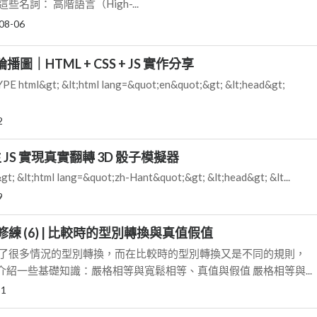
名詞： 高階語言（High-...
08-06
 輪播圖｜HTML + CSS + JS 實作分享
html&gt; &lt;html lang=&quot;en&quot;&gt; &lt;head&gt;
2
生 JS 實現真實翻轉 3D 骰子模擬器
; &lt;html lang=&quot;zh-Hant&quot;&gt; &lt;head&gt; &lt...
9
ipt 修練 (6) | 比較時的型別轉換與真值假值
講了很多情況的型別轉換，而在比較時的型別轉換又是不同的規則，
紹一些基礎知識：嚴格相等與寬鬆相等、真值與假值 嚴格相等與...
31