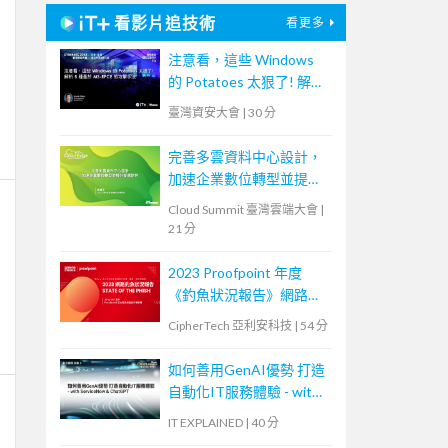
看影片追技術
看更多
注意看，這些 Windows
的 Potatoes 太狠了! 解析
5 種基於 MS-RPCE 的攻
臺灣資安大會
|
30 分
擊手法
完善多雲資料中心設計，
加速企業數位轉型並提升
營運韌性
Cloud Summit 臺灣雲端大會
|
21 分
2023 Proofpoint 年度
《釣魚狀況報告》網路研
討會
CipherTech 亞利安科技
|
54 分
如何善用GenAI優勢 打造
自動化IT服務體驗 - with
ServiceNow & ChatGPT
IT EXPLAINED
|
40 分