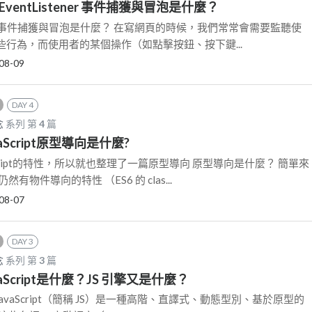
ddEventListener 事件捕獲與冒泡是什麼？
tener 的事件捕獲與冒泡是什麼？ 在寫網頁的時候，我們常常會需要監聽使
行為，而使用者的某個操作（如點擊按鈕、按下鍵...
08-09
DAY 4
念
系列 第
4
篇
avaScript原型導向是什麼?
cript的特性，所以就也整理了一篇原型導向 原型導向是什麼？ 簡單來
然有物件導向的特性 （ES6 的 clas...
08-07
DAY 3
念
系列 第
3
篇
avaScript是什麼？JS 引擎又是什麼？
麼？ JavaScript（簡稱 JS）是一種高階、直譯式、動態型別、基於原型的