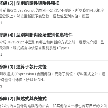
pt 修練 (5) | 型別的顯性與隱性轉換
前篇提到 JavaScript 的型別不是固定不變的，所以我們可以把字
變數上，然後重新賦予該變數一個數值型別的值，覆蓋...
31
ipt 修練 (4) | 型別判斷與原始型別包裹物件
紹 JavaScript 中型別有哪些和判斷的方式之前，我想先介紹一些
識，程式語言中依語言型別系統 ( Type s...
31
pt 修練 (3) | 運算子執行先後
表達式 ( Expression ) 會回傳值，而除了純值、呼叫函式之外，運
) 執行時也會回傳值，所以 MDN...
23
pt 修練 (2) | 陳述式與表達式
的文法概念 程式語言就像對電腦說的語言，和其他語言一樣也會有自己的文法