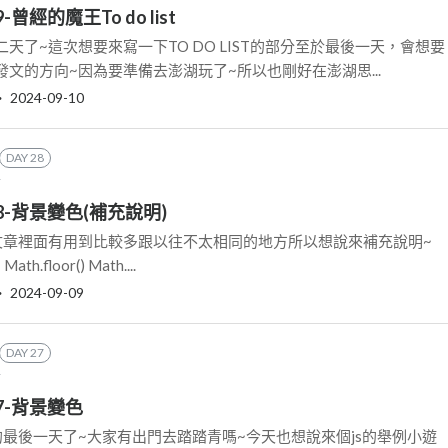
-曾經的魔王To do list
天了~這次想要來寫一下TO DO LIST的部分至於最後一天，會想要
文的方向~因為要準備去澎湖玩了~所以也剛好在澎湖思...
‧
2024-09-10
DAY 28
篇
28-背景變色(補充說明)
文章裡面有用到比較多跟以往不太相同的地方所以想說來補充說明~
Math.floor() Math....
‧
2024-09-09
DAY 27
篇
27-背景變色
最後一天了~大家有出門去踏踏青嗎~今天也想說來個js的舉例小遊