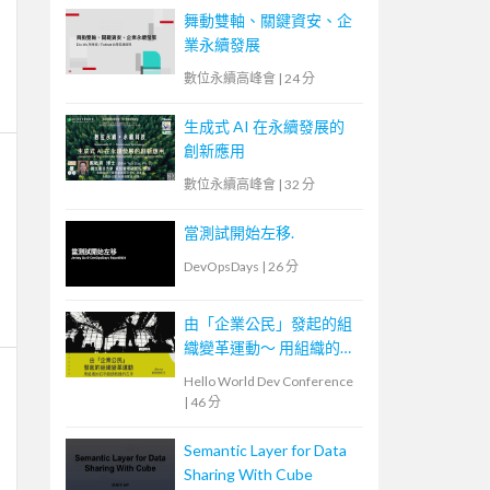
舞動雙軸、關鍵資安、企
業永續發展
數位永續高峰會
|
24 分
生成式 AI 在永續發展的
創新應用
數位永續高峰會
|
32 分
當測試開始左移.
DevOpsDays
|
26 分
由「企業公民」發起的組
織變革運動～ 用組織的右
手，創造敏捷的左手
Hello World Dev Conference
|
46 分
Semantic Layer for Data
Sharing With Cube