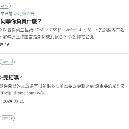
DAY 2
畢業典禮
系列 第
2
篇
JS同學你負責什麼？
就會提到三巨頭HTML、CSS和JavaScript（JS），先跳脫專有名
解釋這三種語言是如何彼此配合？ 假設你在台北...
09-16
DAY 30
篇
30-完結噢。
覺得自己的文章還有很多很多很多需要去更新之處 最重要的是!! 沒
elp.ithome.com.tw/a...
‧
2024-09-11
DAY 29
篇