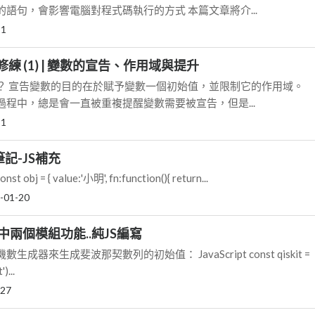
語句，會影響電腦對程式碼執行的方式 本篇文章將介...
21
pt 修練 (1) | 變數的宣告、作用域與提升
？ 宣告變數的目的在於賦予變數一個初始值，並限制它的作用域。
pt 的過程中，總是會一直被重複提醒變數需要被宣告，但是...
21
筆記-JS補充
st obj = { value:'小明', fn:function(){ return...
-01-20
中兩個模組功能..純JS編寫
器來生成斐波那契數列的初始值： JavaScript const qiskit =
)...
-27