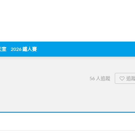
天室
2026 鐵人賽
追
56
人追蹤