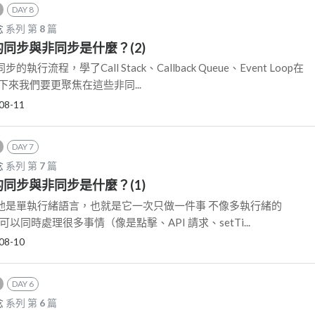
DAY 8
念
系列 第
8
篇
JS 的同步與非同步是什麼？(2)
行流程，學了Call Stack、Callback Queue、Event Loop在
下來我們要更聚焦在這些非同...
08-11
DAY 7
念
系列 第
7
篇
JS 的同步與非同步是什麼？(1)
是他是單執行緒語言，也就是它一次只做一件事 不像多執行緒的
還可以同時處理很多事情（像是點擊、API 請求、setTi...
08-10
DAY 6
念
系列 第
6
篇