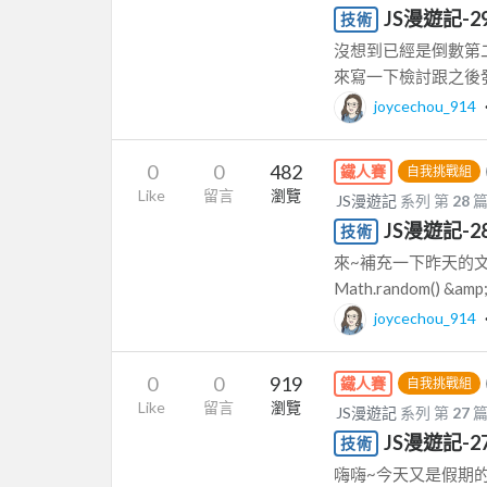
JS漫遊記-29
技術
沒想到已經是倒數第二
來寫一下檢討跟之後發
joycechou_914
0
0
482
鐵人賽
自我挑戰組
Like
留言
瀏覽
JS漫遊記
系列 第
28
JS漫遊記-
技術
來~補充一下昨天的
Math.random() &amp; 
joycechou_914
0
0
919
鐵人賽
自我挑戰組
Like
留言
瀏覽
JS漫遊記
系列 第
27
JS漫遊記-
技術
嗨嗨~今天又是假期的