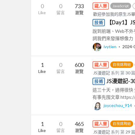
0
0
733
鐵人賽
JavaScript
Like
留言
瀏覽
歡迎參加我的原生JS
【Day1】
技術
說到前端、Web不外乎
詞我們來發揮想像力，
ivytien
‧
2024-
1
0
600
鐵人賽
自我挑戰組
Like
留言
瀏覽
JS漫遊記
系列 第
30
JS漫遊記-
技術
這三十天，過得很快 
有事先囤文章 https://ith
joycechou_914
1
0
465
鐵人賽
自我挑戰組
Like
留言
瀏覽
JS漫遊記
系列 第
29