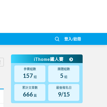
登入/註冊
iThome鐵人賽
蹤
參賽組數
團體組數
157
5
組
組
累計文章數
最後報名日
666
9/15
篇