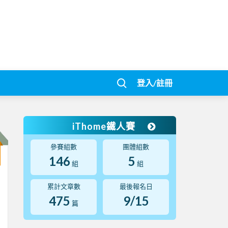
登入/註冊
iThome鐵人賽
參賽組數
團體組數
146
5
組
組
累計文章數
最後報名日
475
9/15
篇