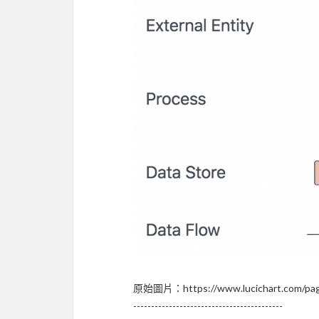
原始圖片：https://www.lucichart.com/page
------------------------------------------