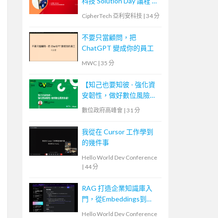
科技 Solution Day 議程 —
資料庫安全防護，金鑰管
CipherTech 亞利安科技
|
34 分
理、加密、代碼化
不要只當顧問，把
ChatGPT 變成你的員工
MWC
|
35 分
【知己也要知彼 - 強化資
安韌性，做好數位風險防
護！】
數位政府高峰會
|
31 分
我從在 Cursor 工作學到
的幾件事
Hello World Dev Conference
|
44 分
RAG 打造企業知識庫入
門，從Embeddings到
Evaluation
Hello World Dev Conference