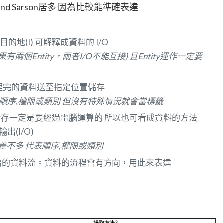
nd Sarson居多 因為比較能準確表達
目的地(I) 可解釋成資料的 I/O
果有兩個Entity，兩者I/O不能互接) 且Entity運作一定要
)：處理完的資料送至指定位置儲存
順序,權限或類別 但沒有特殊情況就會當標籤
資料儲存一定是要經過電腦運算的 所以也可看成資料的方法
(I/O)
的前框差不多 代表順序,權限或類別
就是一開始的資料流。資料的流程會有方向，用此來表達