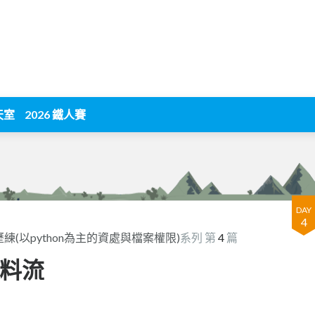
天室
2026 鐵人賽
DAY
4
(以python為主的資處與檔案權限)
系列 第
4
篇
資料流