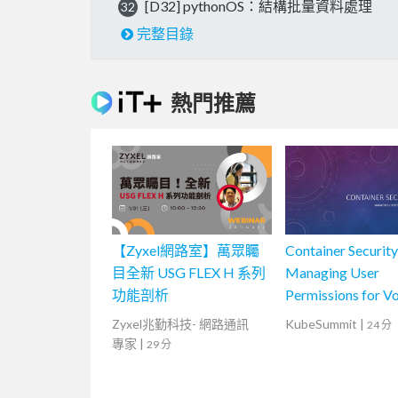
[D32] pythonOS：結構批量資料處理
32
完整目錄
熱門推薦
【Zyxel網路室】萬眾矚
Container Security
目全新 USG FLEX H 系列
Managing User
功能剖析
Permissions for V
Zyxel兆勤科技- 網路通訊
KubeSummit
|
24 分
專家
|
29 分