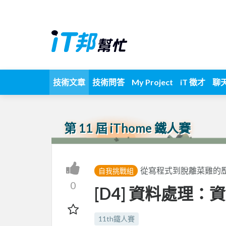
技術文章
技術問答
My Project
iT 徵才
聊
第 11 屆 iThome 鐵人賽
從寫程式到脫離菜雞的歷練
自我挑戰組
0
[D4] 資料處理：
11th鐵人賽