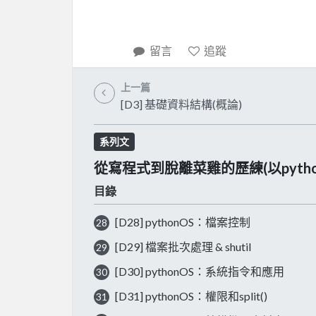
留言
追蹤
上一篇
[D3] 基礎資料結構(概論)
系列文
從寫程式到脫離菜雞的歷練(以pyth
目錄
[D28] pythonOS：檔案控制
28
[D29] 檔案批次處理 & shutil
29
[D30] pythonOS：系統指令和應用
30
[D31] pythonOS：權限和split()
31