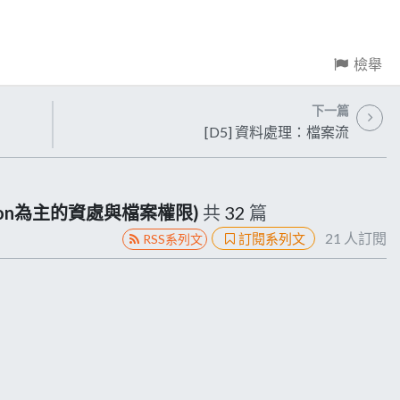
檢舉
下一篇
[D5] 資料處理：檔案流
on為主的資處與檔案權限)
共
32
篇
21
人訂閱
訂閱系列文
RSS系列文