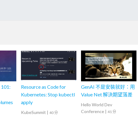
 101:
Resource as Code for
GenAI 不是安裝就好：用
Kubernetes: Stop kubectl
Value Net 解決期望落差
olumes
apply
Hello World Dev
Conference
|
41 分
KubeSummit
|
40 分