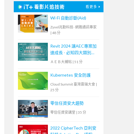
看影片追技術
看更多
Wi-Fi 自動診斷(Aid)
Zyxel兆勤科技- 網路通訊專家
|
48 分
Revit 2024 讓AEC專案加
速成長 - 必知四大類別功
能更新！【宏碁資訊網路
ＡＥＢ大補帖
|
51 分
學堂】
Kubernetes 安全防護
Cloud Summit 臺灣雲端大會
|
25 分
零信任資安大趨勢
零信任資安講堂
|
35 分
2022 CipherTech 亞利安